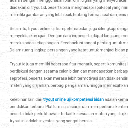
adalah dengan menggunakan platform digital yang menyediakan t
diadakan di tryout.id, peserta bisa menghadapi soal-soal yang m
memiliki gambaran yang lebih baik tentang format soal dan jenis 
Selain itu, tryout online uji kompetensi bidan juga dilengkapi d
menyelesaikan ujian. Dengan cara ini, peserta dapat langsung me
mereka pada setiap bagian. Feedback ini sangat penting untuk me
Dalam ruang lingkup persaingan yang ketat untuk menjadi bidan p
Tryout.id juga memiliki beberapa fitur menarik, seperti komunitas
berdiskusi dengan sesama calon bidan dan mendapatkan berbaga
seprofesi, peserta akan merasa lebih termotivasi dan tidak sendi
materi yang diajarkan, berbagi pengalaman, hingga memecahkan so
Kelebihan lain dari
tryout online uji kompetensi bidan
adalah kema
pendidikan terbaru. Platform ini secara rutin memperbarui konte
peserta tidak perlu khawatir terkait kesesuaian materi yang diujik
tryout ini adalah investasi yang sangat bernilai.