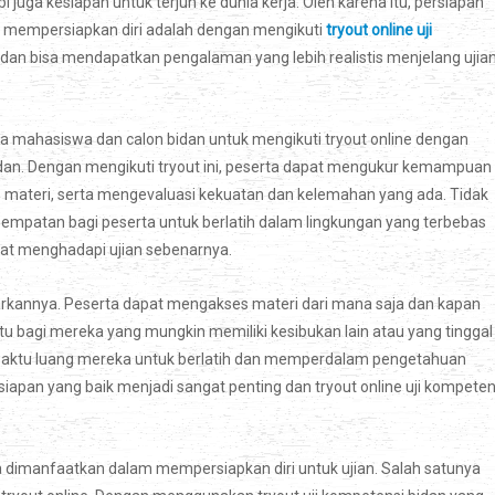
 juga kesiapan untuk terjun ke dunia kerja. Oleh karena itu, persiapan
uk mempersiapkan diri adalah dengan mengikuti
tryout online uji
n bidan bisa mendapatkan pengalaman yang lebih realistis menjelang ujia
a mahasiswa dan calon bidan untuk mengikuti tryout online dengan
idan. Dengan mengikuti tryout ini, peserta dapat mengukur kemampuan
teri, serta mengevaluasi kekuatan dan kelemahan yang ada. Tidak
esempatan bagi peserta untuk berlatih dalam lingkungan yang terbebas
aat menghadapi ujian sebenarnya.
tawarkannya. Peserta dapat mengakses materi dari mana saja dan kapan
 bagi mereka yang mungkin memiliki kesibukan lain atau yang tinggal 
an waktu luang mereka untuk berlatih dan memperdalam pengetahuan
iapan yang baik menjadi sangat penting dan tryout online uji kompeten
 dimanfaatkan dalam mempersiapkan diri untuk ujian. Salah satunya