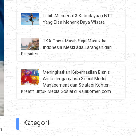
Lebih Mengenal 3 Kebudayaan NTT
Yang Bisa Menarik Daya Wisata
TKA China Masih Saja Masuk ke
Indonesia Meski ada Larangan dari
Presiden
Meningkatkan Keberhasilan Bisnis
Anda dengan Jasa Social Media
Management dan Strategi Konten
Kreatif untuk Media Sosial di Rajakomen.com
Kategori
n.