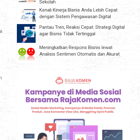
Sekolah
Kenali Kinerja Bisnis Anda Lebih Cepat
dengan Sistem Pengawasan Digital
Pantau Tren, Reaksi Cepat: Strategi Digital
ta
agar Bisnis Tidak Tertinggal
Meningkatkan Respons Bisnis lewat
Analisis Sentimen Otomatis dan Akurat
n