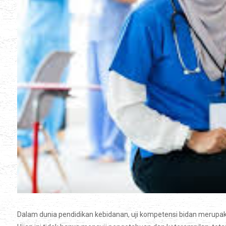
Dalam dunia pendidikan kebidanan, uji kompetensi bidan merupaka