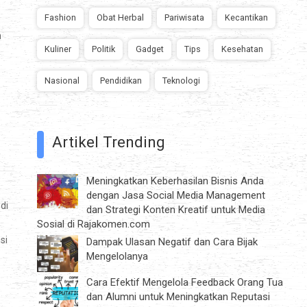
Fashion
Obat Herbal
Pariwisata
Kecantikan
n
Kuliner
Politik
Gadget
Tips
Kesehatan
Nasional
Pendidikan
Teknologi
Artikel Trending
Meningkatkan Keberhasilan Bisnis Anda
dengan Jasa Social Media Management
di
dan Strategi Konten Kreatif untuk Media
Sosial di Rajakomen.com
si
Dampak Ulasan Negatif dan Cara Bijak
Mengelolanya
Cara Efektif Mengelola Feedback Orang Tua
dan Alumni untuk Meningkatkan Reputasi