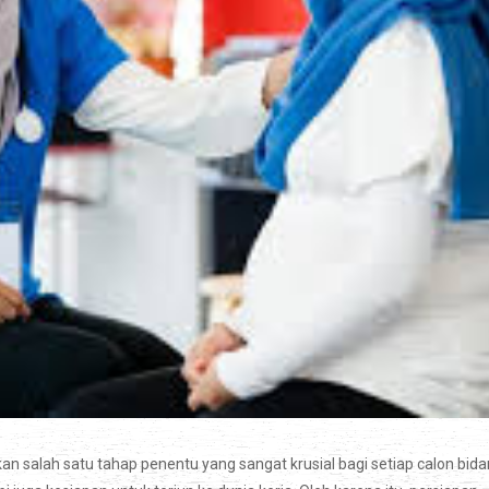
n salah satu tahap penentu yang sangat krusial bagi setiap calon bida