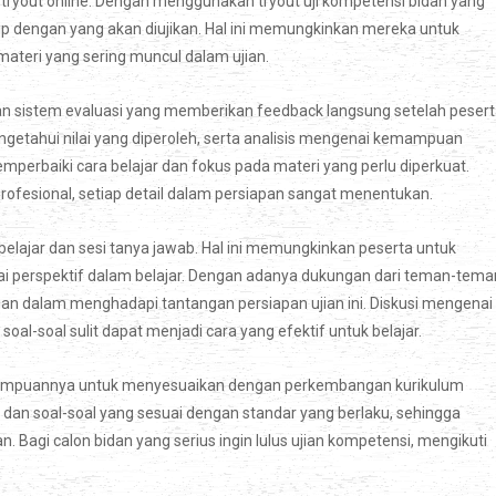
ryout online. Dengan menggunakan tryout uji kompetensi bidan yang
irip dengan yang akan diujikan. Hal ini memungkinkan mereka untuk
materi yang sering muncul dalam ujian.
engan sistem evaluasi yang memberikan feedback langsung setelah peser
ngetahui nilai yang diperoleh, serta analisis mengenai kemampuan
mperbaiki cara belajar dan fokus pada materi yang perlu diperkuat.
rofesional, setiap detail dalam persiapan sangat menentukan.
 belajar dan sesi tanya jawab. Hal ini memungkinkan peserta untuk
i perspektif dalam belajar. Dengan adanya dukungan dari teman-tema
rian dalam menghadapi tantangan persiapan ujian ini. Diskusi mengenai
al-soal sulit dapat menjadi cara yang efektif untuk belajar.
mpuannya untuk menyesuaikan dengan perkembangan kurikulum
n dan soal-soal yang sesuai dengan standar yang berlaku, sehingga
an. Bagi calon bidan yang serius ingin lulus ujian kompetensi, mengikuti