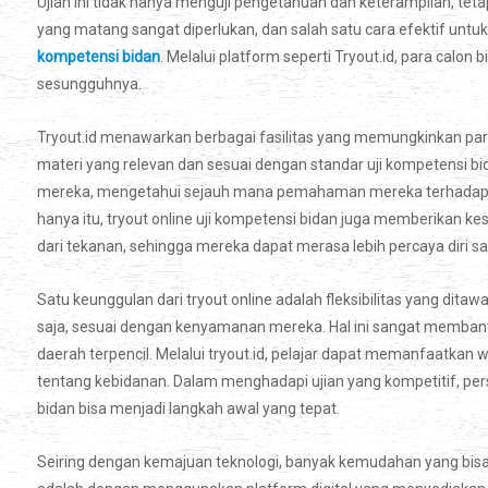
Ujian ini tidak hanya menguji pengetahuan dan keterampilan, tetapi
yang matang sangat diperlukan, dan salah satu cara efektif unt
kompetensi bidan
. Melalui platform seperti Tryout.id, para calo
sesungguhnya.
Tryout.id menawarkan berbagai fasilitas yang memungkinkan par
materi yang relevan dan sesuai dengan standar uji kompetensi b
mereka, mengetahui sejauh mana pemahaman mereka terhadap ma
hanya itu, tryout online uji kompetensi bidan juga memberikan k
dari tekanan, sehingga mereka dapat merasa lebih percaya diri s
Satu keunggulan dari tryout online adalah fleksibilitas yang di
saja, sesuai dengan kenyamanan mereka. Hal ini sangat membantu
daerah terpencil. Melalui tryout.id, pelajar dapat memanfaatk
tentang kebidanan. Dalam menghadapi ujian yang kompetitif, pers
bidan bisa menjadi langkah awal yang tepat.
Seiring dengan kemajuan teknologi, banyak kemudahan yang bisa