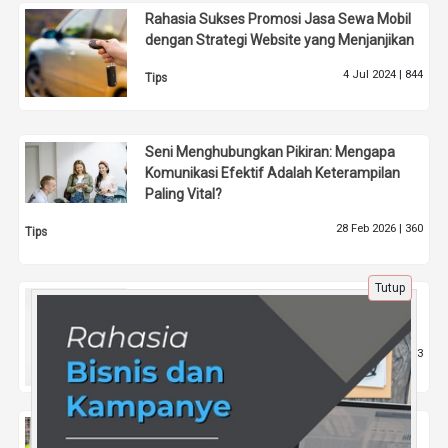
Rahasia Sukses Promosi Jasa Sewa Mobil
dengan Strategi Website yang Menjanjikan
4 Jul 2024 |
844
Tips
Seni Menghubungkan Pikiran: Mengapa
Komunikasi Efektif Adalah Keterampilan
Paling Vital?
28 Feb 2026 |
360
Tips
Tutup
Konten Sosmed Viral Caleg: Kunci Sukses
Kampanye Digital
17 Jun 2025 |
453
Politik
Saran Buat Mudryk: Potong Rambut,
Hilangkan Tato, dan Fokus Sepak Bola Saja