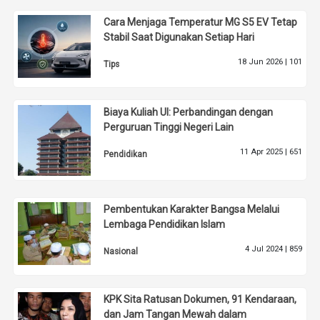
Cara Menjaga Temperatur MG S5 EV Tetap
Stabil Saat Digunakan Setiap Hari
18 Jun 2026 |
101
Tips
Biaya Kuliah UI: Perbandingan dengan
Perguruan Tinggi Negeri Lain
11 Apr 2025 |
651
Pendidikan
Pembentukan Karakter Bangsa Melalui
Lembaga Pendidikan Islam
4 Jul 2024 |
859
Nasional
KPK Sita Ratusan Dokumen, 91 Kendaraan,
dan Jam Tangan Mewah dalam