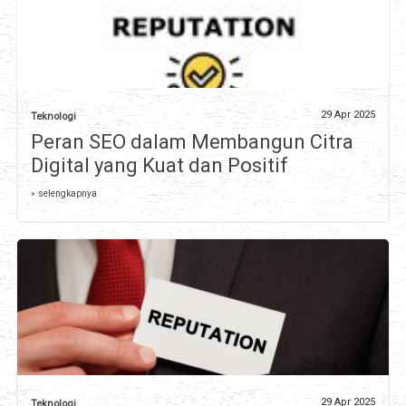
29 Apr 2025
Teknologi
Peran SEO dalam Membangun Citra
Digital yang Kuat dan Positif
» selengkapnya
29 Apr 2025
Teknologi