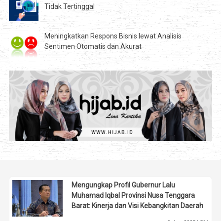
Tidak Tertinggal
Meningkatkan Respons Bisnis lewat Analisis
Sentimen Otomatis dan Akurat
Mengungkap Profil Gubernur Lalu
Muhamad Iqbal Provinsi Nusa Tenggara
Barat: Kinerja dan Visi Kebangkitan Daerah