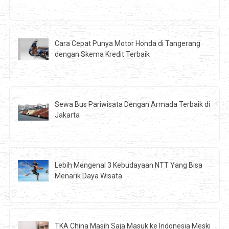
Cara Cepat Punya Motor Honda di Tangerang
dengan Skema Kredit Terbaik
Sewa Bus Pariwisata Dengan Armada Terbaik di
Jakarta
Lebih Mengenal 3 Kebudayaan NTT Yang Bisa
Menarik Daya Wisata
TKA China Masih Saja Masuk ke Indonesia Meski