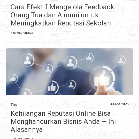
Cara Efektif Mengelola Feedback
Orang Tua dan Alumni untuk
Meningkatkan Reputasi Sekolah
» selengkapnya
30 Apr 2025
Tips
Kehilangan Reputasi Online Bisa
Menghancurkan Bisnis Anda — Ini
Alasannya