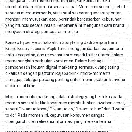
dipengaruhi oleh momen-momen singkat ketika mereka
membutuhkan informasi secara cepat. Momen ini sering disebut
sebagai micro-moments, yaitu saat seseorang secara spontan
mencari, memutuskan, atau bertindak berdasarkan kebutuhan
yang muncul secara instan. Fenomena ini mengubah cara brand
menyusun strategi pemasaran mereka.
Konsep
Hyper Personalization Storytelling Jadi Senjata Baru
Brand Besar, Pebisnis Wajib Tahu
! menggambarkan bagaimana
data, kecepatan, dan relevansi kini menjadi faktor utama dalam
memenangkan perhatian konsumen. Dalam berbagai
pembahasan industri digital marketing, termasuk yang sering
dikaitkan dengan platform
Rajabacklink
, micro-moments
dianggap sebagai peluang penting untuk meningkatkan konversi
secara real time.
Micro-moments marketing adalah strategi yang berfokus pada
momen singkat ketika konsumen membutuhkan jawaban cepat,
seperti “I want to know,” “I want to go,” “I want to buy,” dan “I want
to do.” Pada momen ini, keputusan konsumen sangat
dipengaruhi oleh relevansi informasi yang mereka terima.