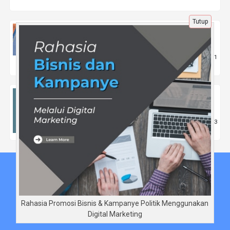
Tutup
Peran Hukum Perusahaan dalam Menjaga
Kepatuhan dan Tata Kelola yang Baik
2 Agu 2025 |
1751
Nasional
Tryout Online Sejarah: Menelusuri Sejarah
dan Perkembangannya
18 Jun 2025 |
453
Pendidikan
Beranda
Tentang Kami
Disclaimer
Rahasia Promosi Bisnis & Kampanye Politik Menggunakan
Digital Marketing
Copyright © DidinSaripudin.com 2026 - All rights reserved