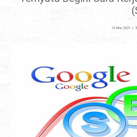
(
16 Mar 2021
|
3