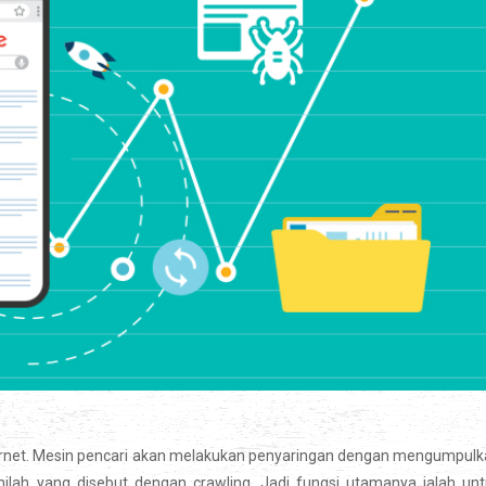
 internet. Mesin pencari akan melakukan penyaringan dengan mengumpul
inilah yang disebut dengan crawling. Jadi fungsi utamanya ialah un