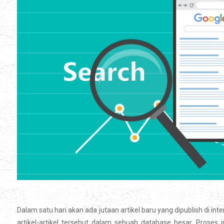
Dalam satu hari akan ada jutaan artikel baru yang dipublish di
artikel-artikel tersebut dalam sebuah database besar. Proses 