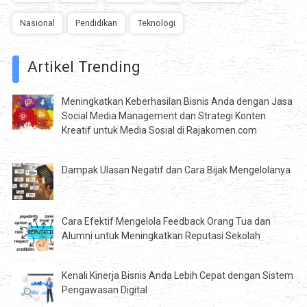
Nasional
Pendidikan
Teknologi
Artikel Trending
Meningkatkan Keberhasilan Bisnis Anda dengan Jasa
Social Media Management dan Strategi Konten
Kreatif untuk Media Sosial di Rajakomen.com
Dampak Ulasan Negatif dan Cara Bijak Mengelolanya
Cara Efektif Mengelola Feedback Orang Tua dan
Alumni untuk Meningkatkan Reputasi Sekolah
Kenali Kinerja Bisnis Anda Lebih Cepat dengan Sistem
Pengawasan Digital