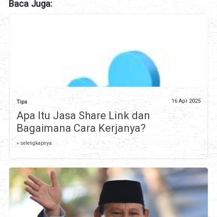
Baca Juga:
16 Apr 2025
Tips
Apa Itu Jasa Share Link dan
Bagaimana Cara Kerjanya?
» selengkapnya