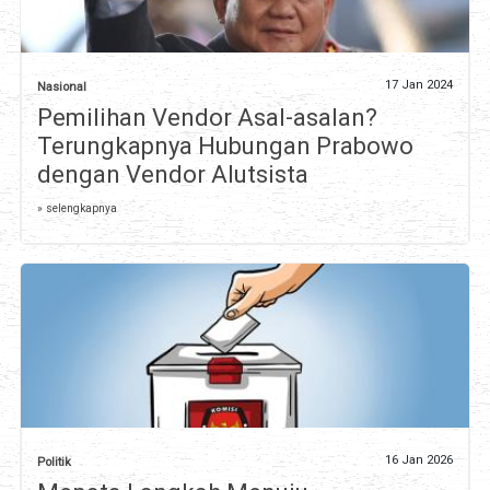
17 Jan 2024
Nasional
Pemilihan Vendor Asal-asalan?
Terungkapnya Hubungan Prabowo
dengan Vendor Alutsista
» selengkapnya
16 Jan 2026
Politik