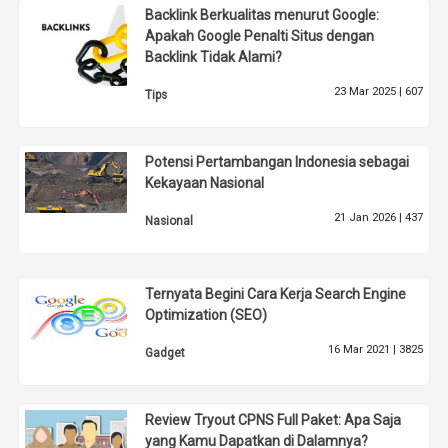
Backlink Berkualitas menurut Google:
Apakah Google Penalti Situs dengan
Backlink Tidak Alami?
23 Mar 2025 |
607
Tips
Potensi Pertambangan Indonesia sebagai
Kekayaan Nasional
21 Jan 2026 |
437
Nasional
Ternyata Begini Cara Kerja Search Engine
Optimization (SEO)
16 Mar 2021 |
3825
Gadget
Review Tryout CPNS Full Paket: Apa Saja
yang Kamu Dapatkan di Dalamnya?