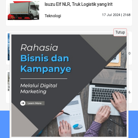
Isuzu Elf NLR, Truk Logistik yang Irit
17 Jul 2024 |
2168
Teknologi
Tutup
Ini Dia Fakta yang Orang Belum Banyak
Tahu Tentang Bisnis Online
23 Jun 2024 |
1340
Tips
Tips Latihan Penalaran Umum untuk
Meningkatkan Kemampuan Berpikir Logis
29 Jan 2026 |
406
Tips
Beranda
Tentang Kami
Disclaimer