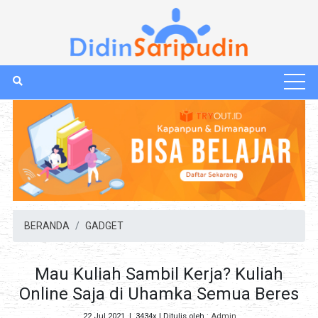
BERANDA
GADGET
Mau Kuliah Sambil Kerja? Kuliah
Online Saja di Uhamka Semua Beres
22 Jul 2021
|
3434x
| Ditulis oleh :
Admin