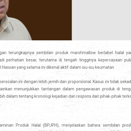
ngan terungkapnya sembilan produk marshmallow berlabel halal ya
i perhatian besar, terutama di tengah tingginya kepercayaan publ
al Hassan yang selama ini dikenal aktif dalam isu-isu keumatan.
rsoalan ini dengan lebih jernih dan proporsional. Kasus ini tidak seka
elainkan menunjukkan tantangan dalam pengawasan produk di teng
ih dalam tentang kronologi kejadian dan respons dari pihak-pihak terka
aminan Produk Halal (BPJPH), menjelaskan bahwa sembilan prod