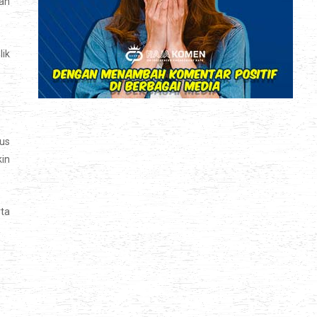
lah
lik
us
kin
rta