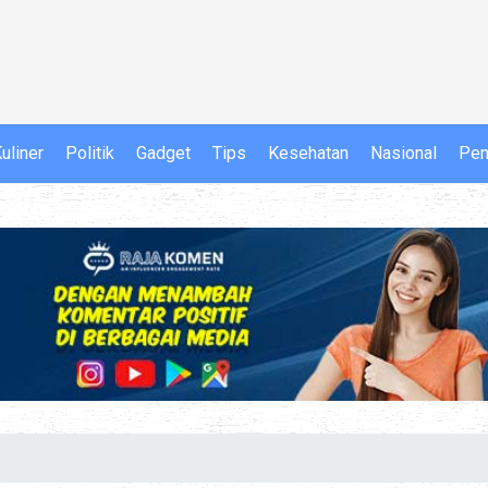
uliner
Politik
Gadget
Tips
Kesehatan
Nasional
Pen