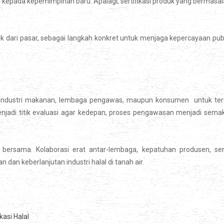
kan kepada kepemimpinan baru. Apalagi, sertifikasi produk yang bermasa
rik dari pasar, sebagai langkah konkret untuk menjaga kepercayaan pub
k industri makanan, lembaga pengawas, maupun konsumen untuk ter
enjadi titik evaluasi agar kedepan, proses pengawasan menjadi sema
b bersama. Kolaborasi erat antar-lembaga, kepatuhan produsen, se
n keberlanjutan industri halal di tanah air.
asi Halal