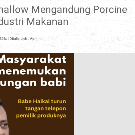
allow Mengandung Porcine
dustri Makanan
326x
| Ditulis oleh :
Admin