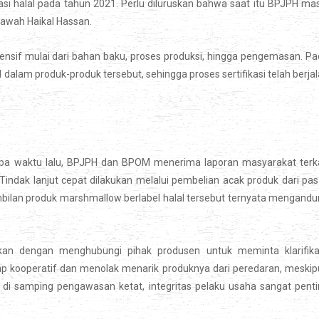
i halal pada tahun 2021. Perlu diluruskan bahwa saat itu BPJPH ma
bawah Haikal Hassan.
hensif mulai dari bahan baku, proses produksi, hingga pengemasan. P
al dalam produk-produk tersebut, sehingga proses sertifikasi telah berja
rapa waktu lalu, BPJPH dan BPOM menerima laporan masyarakat terk
indak lanjut cepat dilakukan melalui pembelian acak produk dari pas
bilan produk marshmallow berlabel halal tersebut ternyata mengand
kan dengan menghubungi pihak produsen untuk meminta klarifikas
p kooperatif dan menolak menarik produknya dari peredaran, meski
a di samping pengawasan ketat, integritas pelaku usaha sangat pent