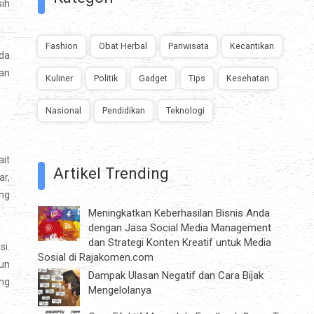
sih
Fashion
Obat Herbal
Pariwisata
Kecantikan
ada
lan
Kuliner
Politik
Gadget
Tips
Kesehatan
Nasional
Pendidikan
Teknologi
ait
Artikel Trending
ar,
ung
Meningkatkan Keberhasilan Bisnis Anda
dengan Jasa Social Media Management
dan Strategi Konten Kreatif untuk Media
i.
Sosial di Rajakomen.com
pun
Dampak Ulasan Negatif dan Cara Bijak
ing
Mengelolanya