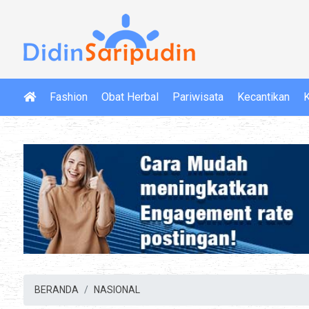
Fashion
Obat Herbal
Pariwisata
Kecantikan
K
BERANDA
NASIONAL