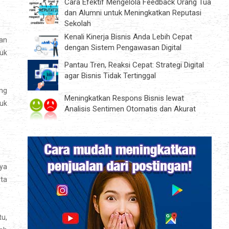
Cara Efektif Mengelola Feedback Orang Tua
dan Alumni untuk Meningkatkan Reputasi
Sekolah
Kenali Kinerja Bisnis Anda Lebih Cepat
an
dengan Sistem Pengawasan Digital
tuk
Pantau Tren, Reaksi Cepat: Strategi Digital
agar Bisnis Tidak Tertinggal
ng
Meningkatkan Respons Bisnis lewat
duk
Analisis Sentimen Otomatis dan Akurat
ya
ta
tu,