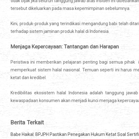
tidak bijak jika seluruh tanggung jawab atas insiden ini dibeban
tersebut dikeluarkan pada masa kepemimpinan sebelumnya.
Kini, produk-produk yang terindikasi mengandung babi telah dita
terhadap sistem jaminan produk halal di Indonesia.
Menjaga Kepercayaan: Tantangan dan Harapan
Peristiwa ini memberikan pelajaran penting bagi semua piha
memperkuat sistem halal nasional. Temuan seperti ini harus m
ketat dan kredibel.
Kredibilitas ekosistem halal Indonesia adalah tanggung jawa
kewaspadaan konsumen akan menjadi kunci menjaga kepercayaan da
Berita Terkait
Babe Haikal: BPJPH Pastikan Penegakan Hukum Ketat Soal Sertifik