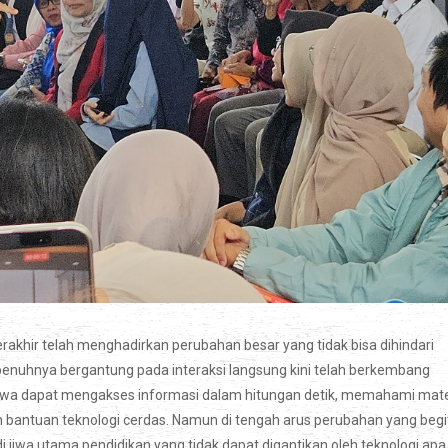
erakhir telah menghadirkan perubahan besar yang tidak bisa dihindari
penuhnya bergantung pada interaksi langsung kini telah berkembang
. Siswa dapat mengakses informasi dalam hitungan detik, memahami mate
ngan bantuan teknologi cerdas. Namun di tengah arus perubahan yang begi
jiwa utama pendidikan yang tidak dapat digantikan oleh teknologi apa