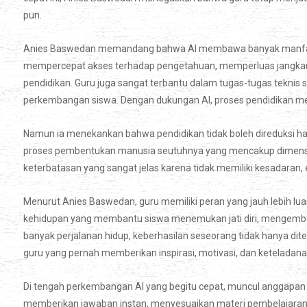
pun.
Anies Baswedan memandang bahwa AI membawa banyak manfaat 
mempercepat akses terhadap pengetahuan, memperluas jangkaua
pendidikan. Guru juga sangat terbantu dalam tugas-tugas teknis se
perkembangan siswa. Dengan dukungan AI, proses pendidikan menja
Namun ia menekankan bahwa pendidikan tidak boleh direduksi ha
proses pembentukan manusia seutuhnya yang mencakup dimensi inte
keterbatasan yang sangat jelas karena tidak memiliki kesadaran, 
Menurut Anies Baswedan, guru memiliki peran yang jauh lebih lu
kehidupan yang membantu siswa menemukan jati diri, mengemb
banyak perjalanan hidup, keberhasilan seseorang tidak hanya dit
guru yang pernah memberikan inspirasi, motivasi, dan ketelada
Di tengah perkembangan AI yang begitu cepat, muncul anggapan
memberikan jawaban instan, menyesuaikan materi pembelajaran 