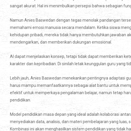
sangat akurat. Hal ini menimbulkan persepsi bahwa sebagian fung
Namun Anies Baswedan dengan tegas menolak pandangan terseb
memahami emosi manusia secara mendalam. Ketika siswa mengha
kehidupan pribadi, mereka tidak hanya membutuhkan jawaban a
mendengarkan, dan memberikan dukungan emosional.
AI dapat menjelaskan konsep, tetapi tidak dapat memberikan ket
karakter dan kepribadian. Di sinilah letak keunggulan guru yang ti
Lebih jauh, Anies Baswedan menekankan pentingnya adaptasi guru 
harus mampu memanfaatkannya sebagai alat bantu untuk memper
efektif untuk memperkaya pengalaman belajar, namun tetap harus 
pendidikan.
Model pendidikan masa depan yang ideal adalah kolaborasi antara
menyediakan data, analisis, dan materi pembelajaran yang luas, 
Kombinasi ini akan menghasilkan sistem pendidikan yang tidak h