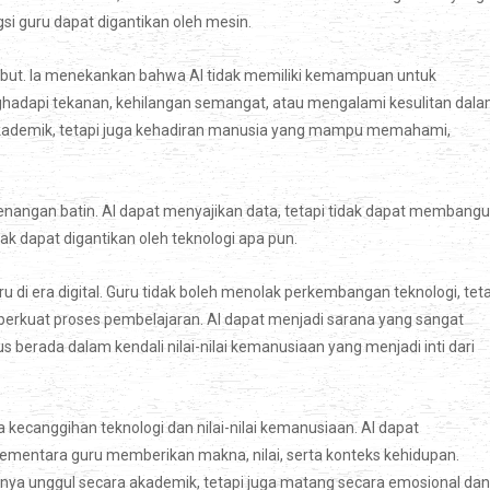
si guru dapat digantikan oleh mesin.
ut. Ia menekankan bahwa AI tidak memiliki kemampuan untuk
dapi tekanan, kehilangan semangat, atau mengalami kesulitan dal
kademik, tetapi juga kehadiran manusia yang mampu memahami,
enangan batin. AI dapat menyajikan data, tetapi tidak dapat membang
dak dapat digantikan oleh teknologi apa pun.
di era digital. Guru tidak boleh menolak perkembangan teknologi, teta
kuat proses pembelajaran. AI dapat menjadi sarana yang sangat
berada dalam kendali nilai-nilai kemanusiaan yang menjadi inti dari
 kecanggihan teknologi dan nilai-nilai kemanusiaan. AI dapat
sementara guru memberikan makna, nilai, serta konteks kehidupan.
anya unggul secara akademik, tetapi juga matang secara emosional dan