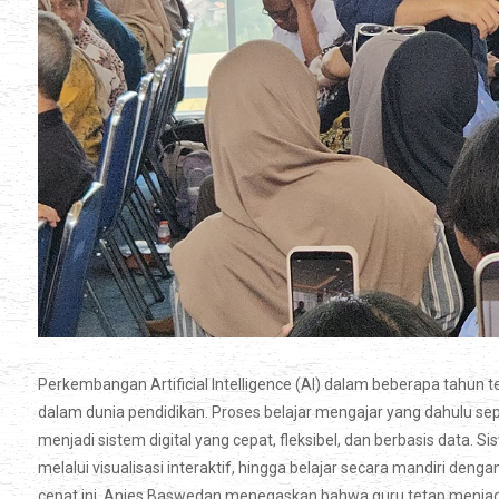
Perkembangan Artificial Intelligence (AI) dalam beberapa tahun t
dalam dunia pendidikan. Proses belajar mengajar yang dahulu se
menjadi sistem digital yang cepat, fleksibel, dan berbasis data
melalui visualisasi interaktif, hingga belajar secara mandiri de
cepat ini, Anies Baswedan menegaskan bahwa guru tetap menjadi 