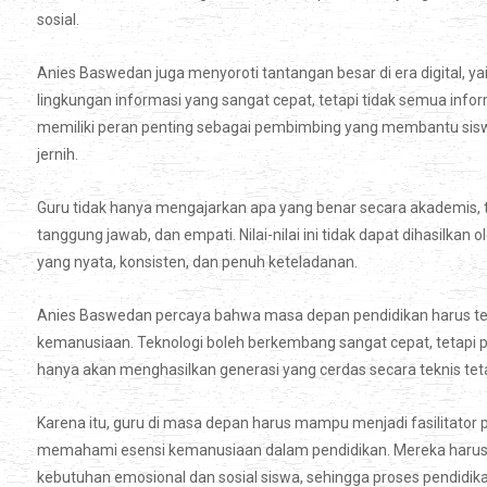
sosial.
Anies Baswedan juga menyoroti tantangan besar di era digital, yait
lingkungan informasi yang sangat cepat, tetapi tidak semua infor
memiliki peran penting sebagai pembimbing yang membantu siswa 
jernih.
Guru tidak hanya mengajarkan apa yang benar secara akademis, teta
tanggung jawab, dan empati. Nilai-nilai ini tidak dapat dihasilka
yang nyata, konsisten, dan penuh keteladanan.
Anies Baswedan percaya bahwa masa depan pendidikan harus tet
kemanusiaan. Teknologi boleh berkembang sangat cepat, tetapi pe
hanya akan menghasilkan generasi yang cerdas secara teknis teta
Karena itu, guru di masa depan harus mampu menjadi fasilitator 
memahami esensi kemanusiaan dalam pendidikan. Mereka harus 
kebutuhan emosional dan sosial siswa, sehingga proses pendidik