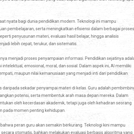
nyata bagi dunia pendidikan modern. Teknologi ini mampu
n pembelajaran, serta meningkatkan efisiensi dalam berbagai prose
perti penyusunan materi, evaluasi hasil belajar, hingga analisis
di lebih cepat, terukur, dan sistematis.
nya menjadi proses penyampaian informasi. Pendidikan sejatinya adal
lektual, emosional, moral, dan sosial. Dalam aspek ini, AI memiliki
empati, maupun nilai kemanusiaan yang menjadi inti dari pendidikan.
as daripada sekadar penyampai materi di kelas. Guru adalah pembimbin
angkan potensi, serta membentuk arah masa depan mereka. Dalam
entukan oleh kecerdasan akademik, tetapi juga oleh kehadiran seorang
nan pada momen penting kehidupan.
 bahwa peran guru akan semakin berkurang. Teknologi kini mampu
secara otomatis, bahkan melakukan evaluasi berbasis algoritma yang