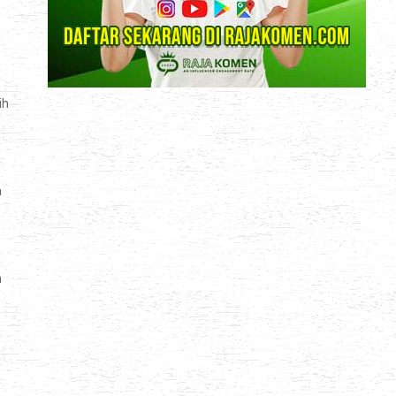
ih
a
n