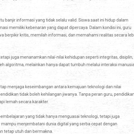
u banjir informasi yang tidak selalu valid. Siswa saat ini hidup dalam
masi memiliki kebenaran yang dapat dipercaya. Dalam kondisi ini, guru
berpikir kritis, memilah informasi, dan memahami realitas secara leb
pi juga menanamkan nilai-nilai kehidupan seperti integritas, disiplin,
n oleh algoritma, melainkan hanya dapat tumbuh melalui interaksi manusi
ap menjaga keseimbangan antara kemajuan teknologi dan nilai
ndidikan tidak boleh kehilangan jiwanya. Tanpa peran guru, pendidika
pi lemah secara karakter.
pembelajaran yang tidak hanya menguasai teknologi, tetapi juga
mampu menjembatani dunia digital yang serba cepat dengan
an tetap utuh dan bermakna.