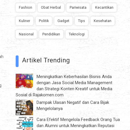
Fashion
Obat Herbal
Pariwisata
Kecantikan
Kuliner
Politik
Gadget
Tips
Kesehatan
s
Nasional
Pendidikan
Teknologi
ah
Artikel Trending
Meningkatkan Keberhasilan Bisnis Anda
dengan Jasa Social Media Management
g
dan Strategi Konten Kreatif untuk Media
Sosial di Rajakomen.com
Dampak Ulasan Negatif dan Cara Bijak
Mengelolanya
Cara Efektif Mengelola Feedback Orang Tua
dan Alumni untuk Meningkatkan Reputasi