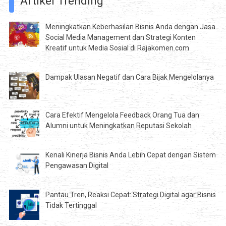
Artikel Trending
Meningkatkan Keberhasilan Bisnis Anda dengan Jasa
Social Media Management dan Strategi Konten
Kreatif untuk Media Sosial di Rajakomen.com
Dampak Ulasan Negatif dan Cara Bijak Mengelolanya
Cara Efektif Mengelola Feedback Orang Tua dan
Alumni untuk Meningkatkan Reputasi Sekolah
Kenali Kinerja Bisnis Anda Lebih Cepat dengan Sistem
Pengawasan Digital
Pantau Tren, Reaksi Cepat: Strategi Digital agar Bisnis
Tidak Tertinggal