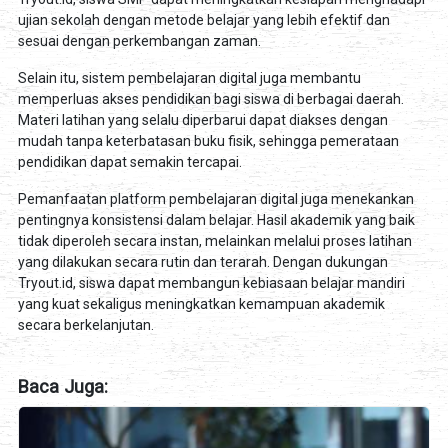
ujian sekolah dengan metode belajar yang lebih efektif dan
sesuai dengan perkembangan zaman.
Selain itu, sistem pembelajaran digital juga membantu
memperluas akses pendidikan bagi siswa di berbagai daerah.
Materi latihan yang selalu diperbarui dapat diakses dengan
mudah tanpa keterbatasan buku fisik, sehingga pemerataan
pendidikan dapat semakin tercapai.
Pemanfaatan platform pembelajaran digital juga menekankan
pentingnya konsistensi dalam belajar. Hasil akademik yang baik
tidak diperoleh secara instan, melainkan melalui proses latihan
yang dilakukan secara rutin dan terarah. Dengan dukungan
Tryout.id, siswa dapat membangun kebiasaan belajar mandiri
yang kuat sekaligus meningkatkan kemampuan akademik
secara berkelanjutan.
Baca Juga: