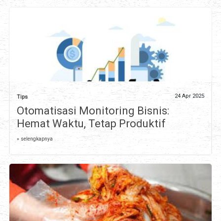
24 Apr 2025
Tips
Otomatisasi Monitoring Bisnis:
Hemat Waktu, Tetap Produktif
» selengkapnya