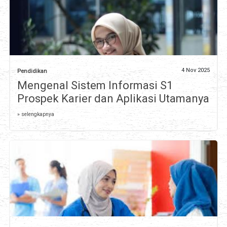
4 Nov 2025
Pendidikan
Mengenal Sistem Informasi S1
Prospek Karier dan Aplikasi Utamanya
» selengkapnya