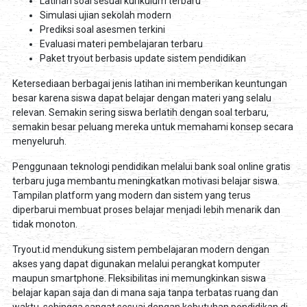
Latihan soal sesuai kurikulum terbaru
Simulasi ujian sekolah modern
Prediksi soal asesmen terkini
Evaluasi materi pembelajaran terbaru
Paket tryout berbasis update sistem pendidikan
Ketersediaan berbagai jenis latihan ini memberikan keuntungan
besar karena siswa dapat belajar dengan materi yang selalu
relevan. Semakin sering siswa berlatih dengan soal terbaru,
semakin besar peluang mereka untuk memahami konsep secara
menyeluruh.
Penggunaan teknologi pendidikan melalui bank soal online gratis
terbaru juga membantu meningkatkan motivasi belajar siswa.
Tampilan platform yang modern dan sistem yang terus
diperbarui membuat proses belajar menjadi lebih menarik dan
tidak monoton.
Tryout.id mendukung sistem pembelajaran modern dengan
akses yang dapat digunakan melalui perangkat komputer
maupun smartphone. Fleksibilitas ini memungkinkan siswa
belajar kapan saja dan di mana saja tanpa terbatas ruang dan