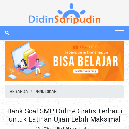
BERANDA
PENDIDIKAN
Bank Soal SMP Online Gratis Terbaru
untuk Latihan Ujian Lebih Maksimal
7 Mei 2026
|
182x
| Ditulis oleh :
Admin