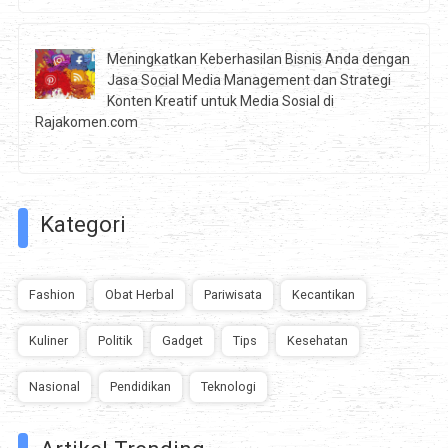
Meningkatkan Keberhasilan Bisnis Anda dengan
Jasa Social Media Management dan Strategi
Konten Kreatif untuk Media Sosial di
Rajakomen.com
Kategori
Fashion
Obat Herbal
Pariwisata
Kecantikan
Kuliner
Politik
Gadget
Tips
Kesehatan
Nasional
Pendidikan
Teknologi