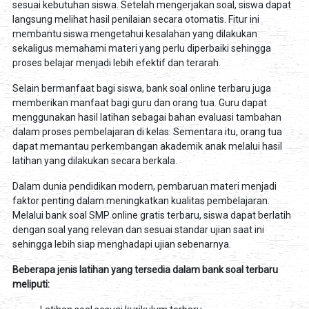
sesuai kebutuhan siswa. Setelah mengerjakan soal, siswa dapat
langsung melihat hasil penilaian secara otomatis. Fitur ini
membantu siswa mengetahui kesalahan yang dilakukan
sekaligus memahami materi yang perlu diperbaiki sehingga
proses belajar menjadi lebih efektif dan terarah.
Selain bermanfaat bagi siswa, bank soal online terbaru juga
memberikan manfaat bagi guru dan orang tua. Guru dapat
menggunakan hasil latihan sebagai bahan evaluasi tambahan
dalam proses pembelajaran di kelas. Sementara itu, orang tua
dapat memantau perkembangan akademik anak melalui hasil
latihan yang dilakukan secara berkala.
Dalam dunia pendidikan modern, pembaruan materi menjadi
faktor penting dalam meningkatkan kualitas pembelajaran.
Melalui bank soal SMP online gratis terbaru, siswa dapat berlatih
dengan soal yang relevan dan sesuai standar ujian saat ini
sehingga lebih siap menghadapi ujian sebenarnya.
Beberapa jenis latihan yang tersedia dalam bank soal terbaru
meliputi: