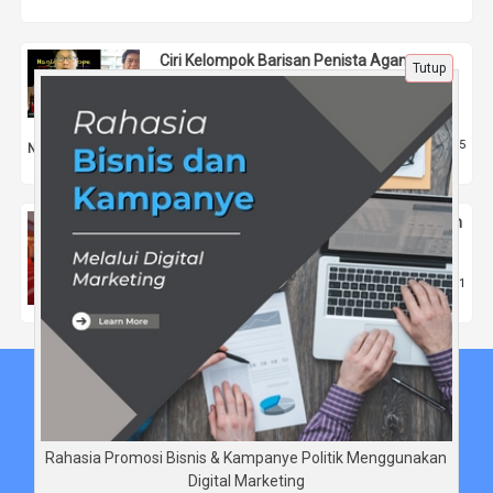
Ciri Kelompok Barisan Penista Agama,
Tutup
Sering Teriak Radikal Radikul dan Menuduh
Politik Identitas
19 Agu 2023 |
1295
Nasional
Menjadikan Al-Quran Digital sebagai Bagian
dari Rutinitas Harian
28 Mar 2025 |
1
Tips
Beranda
Tentang Kami
Disclaimer
Rahasia Promosi Bisnis & Kampanye Politik Menggunakan
Digital Marketing
Copyright © DidinSaripudin.com 2026 - All rights reserved