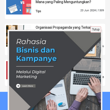
Mana yang Paling Menguntungkan?
23 Jun 2024 |
1309
Tips
Organisasi Propaganda yang Terkait
Tutup
dengan Jargon: Tinjauan dari Perspektif
Sosial dan Politik
10 Mar 2025 |
676
Pendidikan
Profil Lengkap Kaisar Kiasa Kasih Said
Putra, Legislator Muda PDI-P
28 Jun 2025 |
698
Politik
Beranda
Tentang Kami
Disclaimer