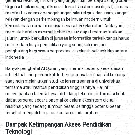
generasi teknolog muslim yang unggul dan berdaya saing global.
Urgensi topik ini sangat krusial di era transformasi digital, di mana
manfaat akademik penggabungan nilai religius dan sains sangat
relevan dengan perkembangan keilmuan modern untuk
kemaslahatan umat manusia secara berkelanjutan. Anda yang
memiliki hafalan minimal beberapa juz dapat memanfaatkan
jalur ini untuk berkuliah di
jurusan informatika terbaik
tanpa harus
memikirkan biaya pendidikan yang seringkali menjadi
penghalang bagi siswa berprestasi di seluruh pelosok Nusantara
Indonesia.
Banyak penghafal Al Quran yang memiliki potensi kecerdasan
intelektual tinggi seringkali terbentur masalah finansial keluarga
saat ingin melanjutkan studi ke jenjang sarjana di universitas
ternama atau institusi pendidikan tinggi lainnya. Hal ini
menyebabkan talenta besar di bidang teknologi informasi tidak
dapat terserap secara optimal ke dalam ekosistem digital
nasional yang sedang tumbuh pesat, sehingga potensi besar
tersebut menjadi tersia-siakan tanpa ada arahan.
Dampak Ketimpangan Akses Pendidikan
Teknologi