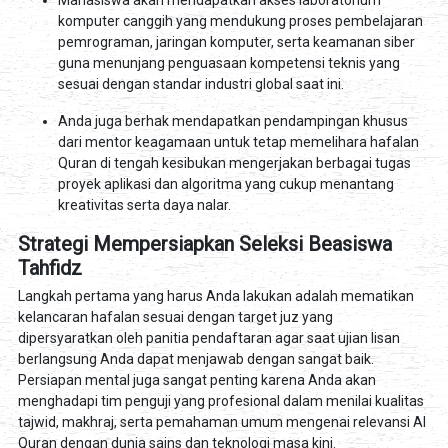
Mahasiswa akan mendapatkan akses laboratorium
komputer canggih yang mendukung proses pembelajaran
pemrograman, jaringan komputer, serta keamanan siber
guna menunjang penguasaan kompetensi teknis yang
sesuai dengan standar industri global saat ini.
Anda juga berhak mendapatkan pendampingan khusus
dari mentor keagamaan untuk tetap memelihara hafalan
Quran di tengah kesibukan mengerjakan berbagai tugas
proyek aplikasi dan algoritma yang cukup menantang
kreativitas serta daya nalar.
Strategi Mempersiapkan Seleksi Beasiswa
Tahfidz
Langkah pertama yang harus Anda lakukan adalah mematikan
kelancaran hafalan sesuai dengan target juz yang
dipersyaratkan oleh panitia pendaftaran agar saat ujian lisan
berlangsung Anda dapat menjawab dengan sangat baik.
Persiapan mental juga sangat penting karena Anda akan
menghadapi tim penguji yang profesional dalam menilai kualitas
tajwid, makhraj, serta pemahaman umum mengenai relevansi Al
Quran dengan dunia sains dan teknologi masa kini.