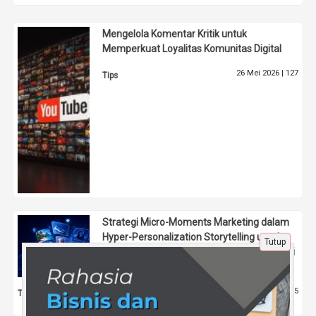
Mengelola Komentar Kritik untuk
Memperkuat Loyalitas Komunitas Digital
26 Mei 2026 |
127
Tips
Strategi Micro-Moments Marketing dalam
Hyper-Personalization Storytelling untuk
Tutup
Menangkap Keputusan Instan Konsumen di
Ekosistem Digital Berbasis Data Real-Time
27 Mei 2026 |
135
Tips