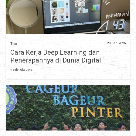
29 Jan 2026
Tips
Cara Kerja Deep Learning dan
Penerapannya di Dunia Digital
» selengkapnya