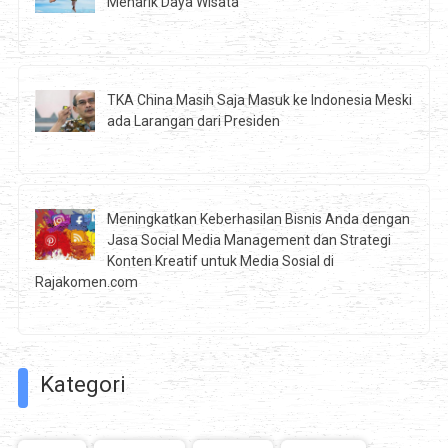
Menarik Daya Wisata
TKA China Masih Saja Masuk ke Indonesia Meski
ada Larangan dari Presiden
Meningkatkan Keberhasilan Bisnis Anda dengan
Jasa Social Media Management dan Strategi
Konten Kreatif untuk Media Sosial di
Rajakomen.com
Kategori