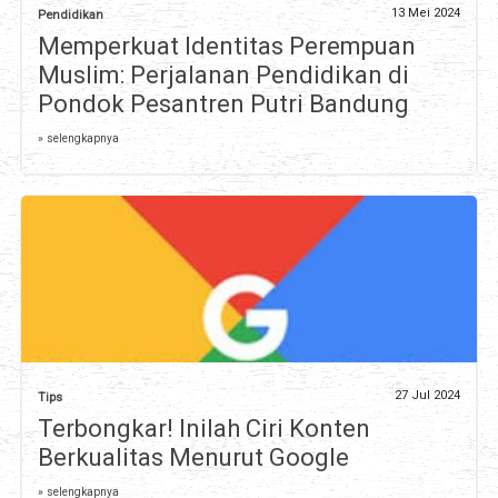
13 Mei 2024
Pendidikan
Memperkuat Identitas Perempuan
Muslim: Perjalanan Pendidikan di
Pondok Pesantren Putri Bandung
» selengkapnya
27 Jul 2024
Tips
Terbongkar! Inilah Ciri Konten
Berkualitas Menurut Google
» selengkapnya