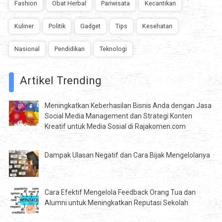
Fashion
Obat Herbal
Pariwisata
Kecantikan
Kuliner
Politik
Gadget
Tips
Kesehatan
Nasional
Pendidikan
Teknologi
Artikel Trending
Meningkatkan Keberhasilan Bisnis Anda dengan Jasa
Social Media Management dan Strategi Konten
Kreatif untuk Media Sosial di Rajakomen.com
Dampak Ulasan Negatif dan Cara Bijak Mengelolanya
Cara Efektif Mengelola Feedback Orang Tua dan
Alumni untuk Meningkatkan Reputasi Sekolah