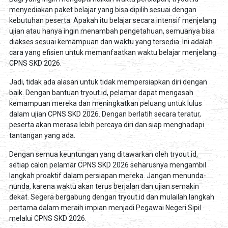
menyediakan paket belajar yang bisa dipilih sesuai dengan
kebutuhan peserta. Apakah itu belajar secara intensif menjelang
ujian atau hanya ingin menambah pengetahuan, semuanya bisa
diakses sesuai kemampuan dan waktu yang tersedia. Ini adalah
cara yang efisien untuk memanfaatkan waktu belajar menjelang
CPNS SKD 2026.
Jadi, tidak ada alasan untuk tidak mempersiapkan diri dengan
baik. Dengan bantuan tryout.id, pelamar dapat mengasah
kemampuan mereka dan meningkatkan peluang untuk lulus
dalam ujian CPNS SKD 2026. Dengan berlatih secara teratur,
peserta akan merasa lebih percaya diri dan siap menghadapi
tantangan yang ada.
Dengan semua keuntungan yang ditawarkan oleh tryout.id,
setiap calon pelamar CPNS SKD 2026 seharusnya mengambil
langkah proaktif dalam persiapan mereka. Jangan menunda-
nunda, karena waktu akan terus berjalan dan ujian semakin
dekat. Segera bergabung dengan tryout.id dan mulailah langkah
pertama dalam meraih impian menjadi Pegawai Negeri Sipil
melalui CPNS SKD 2026.