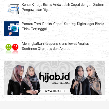
Kenali Kinerja Bisnis Anda Lebih Cepat dengan Sistem
Pengawasan Digital
Pantau Tren, Reaksi Cepat: Strategi Digital agar Bisnis
Tidak Tertinggal
Meningkatkan Respons Bisnis lewat Analisis
Sentimen Otomatis dan Akurat