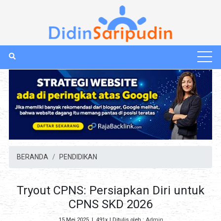
BERANDA
PENDIDIKAN
Tryout CPNS: Persiapkan Diri untuk
CPNS SKD 2026
15 Mei 2025
|
491x
| Ditulis oleh :
Admin