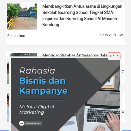
Membangkitkan Antusiasme di Lingkungan
Sekolah Boarding School Tingkat SMA:
Inspirasi dari Boarding School Al Masoem
Bandung
11 Nov 2024 |
934
Pendidikan
Menggali Sumber Antusiasme dalam
Tutup
Kehidupan Sehari-hari
11 Nov 2024 |
757
Pendidikan
Membahas Isu Kesehatan Mental di Antara
Siswa Boarding School di Bandung
20 Mei 2024 |
1433
Pendidikan