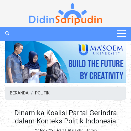
BERANDA
POLITIK
Dinamika Koalisi Partai Gerindra
dalam Konteks Politik Indonesia
27 Apr 2025
|
608x
| Ditulis oleh :
Admin