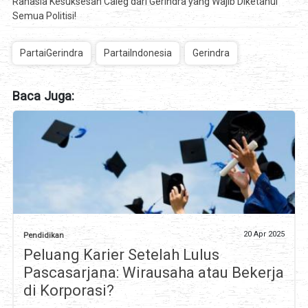
Rahasia Kesuksesan Caleg dari Gerindra yang Wajib Diketahui
Semua Politisi!
PartaiGerindra
PartaiIndonesia
Gerindra
Baca Juga:
20 Apr 2025
Pendidikan
Peluang Karier Setelah Lulus
Pascasarjana: Wirausaha atau Bekerja
di Korporasi?