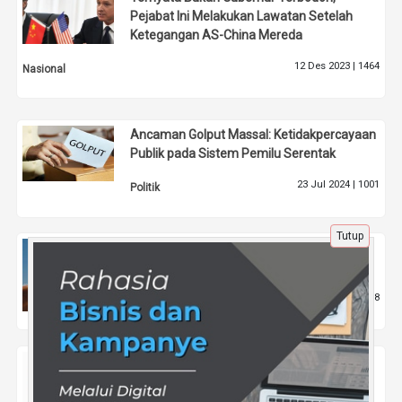
Pejabat Ini Melakukan Lawatan Setelah
Ketegangan AS-China Mereda
12 Des 2023 |
1464
Nasional
Ancaman Golput Massal: Ketidakpercayaan
Publik pada Sistem Pemilu Serentak
23 Jul 2024 |
1001
Politik
Tutup
Meningkatkan Brand Awareness di TikTok
Melalui Konten Video Pendek yang Efektif
30 Des 2025 |
478
Tips
Update Terbaru CPNS: Perubahan Sistem
Rekrutmen ASN di Era Digital