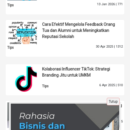
13 Jan 2026 |
771
Tips
Cara Efektif Mengelola Feedback Orang
Tua dan Alumni untuk Meningkatkan
Reputasi Sekolah
30 Apr 2025 |
1312
Tips
Kolaborasi Influencer TikTok: Strategi
Branding Jitu untuk UMKM
6 Apr 2025 |
510
Tips
Tutup
Bagaimana Menciptakan Ruang Hidup yang
Minimalis dan Nyaman?
4 Jul 2024 |
855
Tips