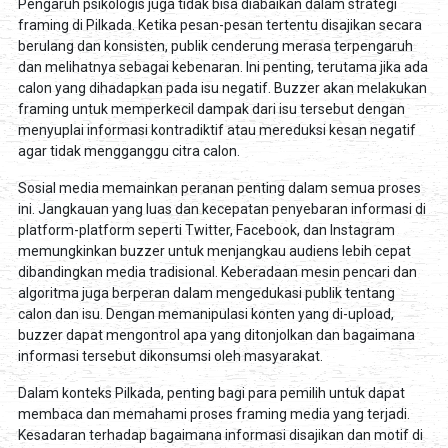
Pengaruh psikologis juga tidak bisa diabaikan dalam strategi
framing di Pilkada. Ketika pesan-pesan tertentu disajikan secara
berulang dan konsisten, publik cenderung merasa terpengaruh
dan melihatnya sebagai kebenaran. Ini penting, terutama jika ada
calon yang dihadapkan pada isu negatif. Buzzer akan melakukan
framing untuk memperkecil dampak dari isu tersebut dengan
menyuplai informasi kontradiktif atau mereduksi kesan negatif
agar tidak mengganggu citra calon.
Sosial media memainkan peranan penting dalam semua proses
ini. Jangkauan yang luas dan kecepatan penyebaran informasi di
platform-platform seperti Twitter, Facebook, dan Instagram
memungkinkan buzzer untuk menjangkau audiens lebih cepat
dibandingkan media tradisional. Keberadaan mesin pencari dan
algoritma juga berperan dalam mengedukasi publik tentang
calon dan isu. Dengan memanipulasi konten yang di-upload,
buzzer dapat mengontrol apa yang ditonjolkan dan bagaimana
informasi tersebut dikonsumsi oleh masyarakat.
Dalam konteks Pilkada, penting bagi para pemilih untuk dapat
membaca dan memahami proses framing media yang terjadi.
Kesadaran terhadap bagaimana informasi disajikan dan motif di