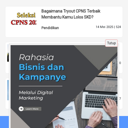
Bagaimana Tryout CPNS Terbaik
Membantu Kamu Lolos SKD?
14 Mei 2025 |
524
Pendidikan
Tutup
Open Trip Thailand, Cara Asik Bertemu
Teman Baru Sambil Traveling
31 Agu 2025 |
1800
Pariwisata
Peluang Karier Setelah Lulus Pascasarjana:
Wirausaha atau Bekerja di Korporasi?
20 Apr 2025 |
557
Pendidikan
Beranda
Tentang Kami