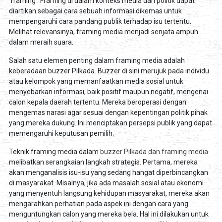
'framing'. Framing di dalam konteks media dan politik dapat
diartikan sebagai cara sebuah informasi dikemas untuk
mempengaruhi cara pandang publik terhadap isu tertentu.
Melihat relevansinya, framing media menjadi senjata ampuh
dalam meraih suara.
Salah satu elemen penting dalam framing media adalah
keberadaan buzzer Pilkada. Buzzer di sini merujuk pada individu
atau kelompok yang memanfaatkan media sosial untuk
menyebarkan informasi, baik positif maupun negatif, mengenai
calon kepala daerah tertentu. Mereka beroperasi dengan
mengemas narasi agar sesuai dengan kepentingan politik pihak
yang mereka dukung. Ini menciptakan persepsi publik yang dapat
memengaruhi keputusan pemilih.
Teknik framing media dalam
buzzer Pilkada dan framing media
melibatkan serangkaian langkah strategis. Pertama, mereka
akan menganalisis isu-isu yang sedang hangat diperbincangkan
di masyarakat. Misalnya, jika ada masalah sosial atau ekonomi
yang menyentuh langsung kehidupan masyarakat, mereka akan
mengarahkan perhatian pada aspek ini dengan cara yang
menguntungkan calon yang mereka bela. Hal ini dilakukan untuk