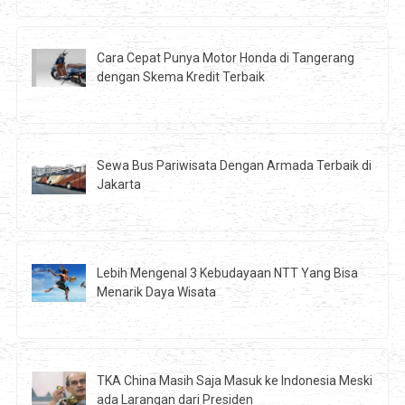
Cara Cepat Punya Motor Honda di Tangerang
dengan Skema Kredit Terbaik
Sewa Bus Pariwisata Dengan Armada Terbaik di
Jakarta
Lebih Mengenal 3 Kebudayaan NTT Yang Bisa
Menarik Daya Wisata
TKA China Masih Saja Masuk ke Indonesia Meski
ada Larangan dari Presiden