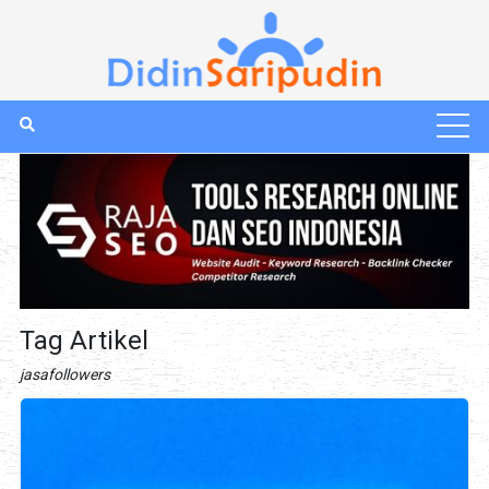
Tag Artikel
jasafollowers