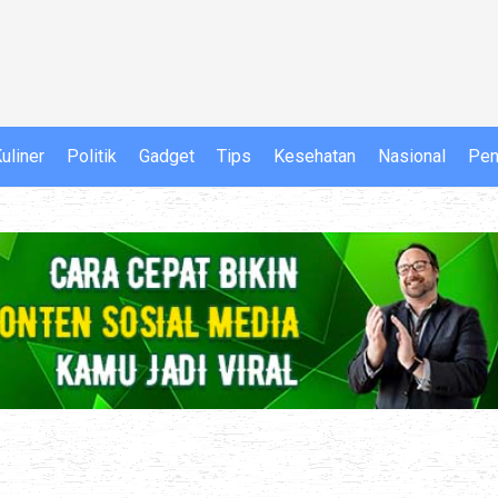
uliner
Politik
Gadget
Tips
Kesehatan
Nasional
Pen