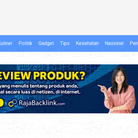
uliner
Politik
Gadget
Tips
Kesehatan
Nasional
Pen