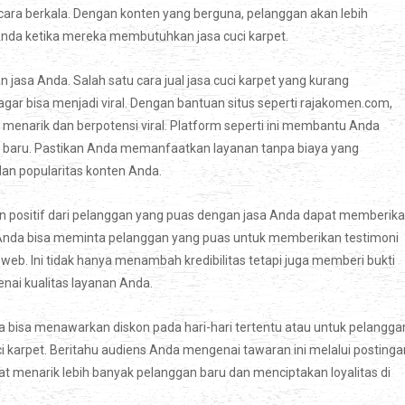
ra berkala. Dengan konten yang berguna, pelanggan akan lebih
Anda ketika mereka membutuhkan jasa cuci karpet.
jasa Anda. Salah satu cara jual jasa cuci karpet yang kurang
r bisa menjadi viral. Dengan bantuan situs seperti rajakomen.com,
 menarik dan berpotensi viral. Platform seperti ini membantu Anda
s baru. Pastikan Anda memanfaatkan layanan tanpa biaya yang
an popularitas konten Anda.
n positif dari pelanggan yang puas dengan jasa Anda dapat memberik
 Anda bisa meminta pelanggan yang puas untuk memberikan testimoni
eb. Ini tidak hanya menambah kredibilitas tetapi juga memberi bukti
ai kualitas layanan Anda.
bisa menawarkan diskon pada hari-hari tertentu atau untuk pelangga
cuci karpet. Beritahu audiens Anda mengenai tawaran ini melalui postinga
pat menarik lebih banyak pelanggan baru dan menciptakan loyalitas di