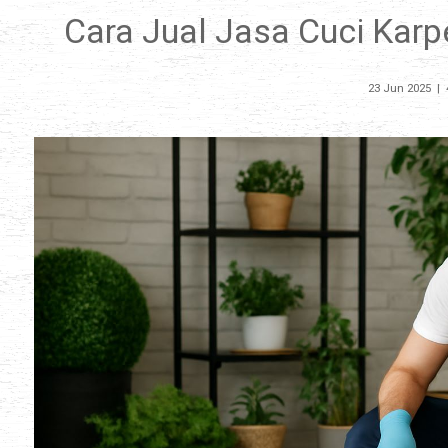
Cara Jual Jasa Cuci Karp
23 Jun 2025
|