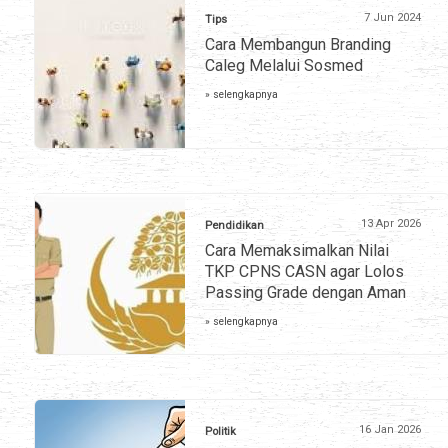
7 Jun 2024
Tips
Cara Membangun Branding
Caleg Melalui Sosmed
» selengkapnya
13 Apr 2026
Pendidikan
Cara Memaksimalkan Nilai
TKP CPNS CASN agar Lolos
Passing Grade dengan Aman
» selengkapnya
16 Jan 2026
Politik