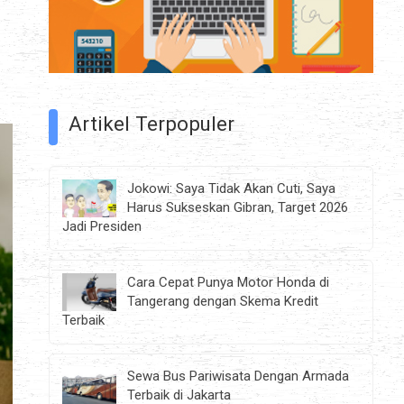
Artikel Terpopuler
Jokowi: Saya Tidak Akan Cuti, Saya
Harus Sukseskan Gibran, Target 2026
Jadi Presiden
Cara Cepat Punya Motor Honda di
Tangerang dengan Skema Kredit
Terbaik
Sewa Bus Pariwisata Dengan Armada
Terbaik di Jakarta