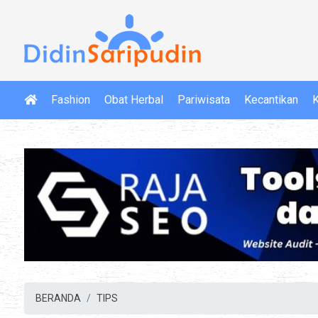
Fashion
Obat Herbal
Pariwisata
Kecantikan
K
BERANDA
TIPS