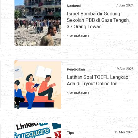
7 Jun 2024
Nasional
Israel Bombardir Gedung
Sekolah PBB di Gaza Tengah,
37 Orang Tewas
» selengkapnya
19 Apr 2025
Pendidikan
Latihan Soal TOEFL Lengkap
Ada di Tryout Online Ini!
» selengkapnya
15 Mei 2025
Tips