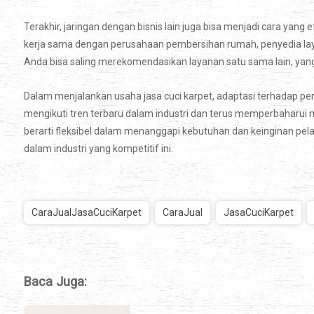
Terakhir, jaringan dengan bisnis lain juga bisa menjadi cara yan
kerja sama dengan perusahaan pembersihan rumah, penyedia laya
Anda bisa saling merekomendasikan layanan satu sama lain, y
Dalam menjalankan usaha jasa cuci karpet, adaptasi terhadap p
mengikuti tren terbaru dalam industri dan terus memperbaharui
berarti fleksibel dalam menanggapi kebutuhan dan keinginan p
dalam industri yang kompetitif ini.
CaraJualJasaCuciKarpet
CaraJual
JasaCuciKarpet
Baca Juga: