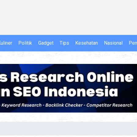
uliner
Politik
Gadget
Tips
Kesehatan
Nasional
Pen