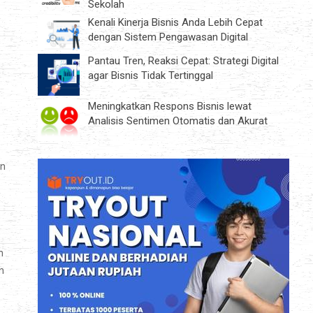
Sekolah
Kenali Kinerja Bisnis Anda Lebih Cepat
dengan Sistem Pengawasan Digital
Pantau Tren, Reaksi Cepat: Strategi Digital
agar Bisnis Tidak Tertinggal
Meningkatkan Respons Bisnis lewat
Analisis Sentimen Otomatis dan Akurat
an
n
n