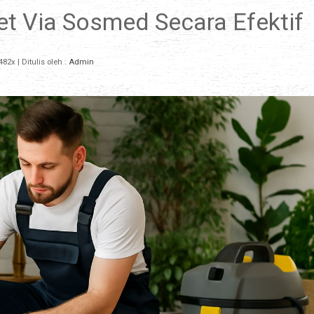
et Via Sosmed Secara Efektif
482x
| Ditulis oleh :
Admin