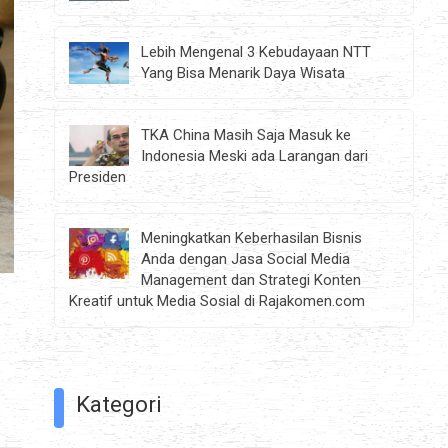
Lebih Mengenal 3 Kebudayaan NTT
Yang Bisa Menarik Daya Wisata
TKA China Masih Saja Masuk ke
Indonesia Meski ada Larangan dari
Presiden
Meningkatkan Keberhasilan Bisnis
Anda dengan Jasa Social Media
Management dan Strategi Konten
Kreatif untuk Media Sosial di Rajakomen.com
Kategori