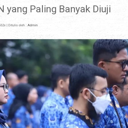
yang Paling Banyak Diuji
52x
| Ditulis oleh :
Admin