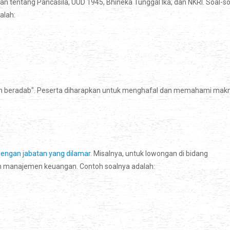
tentang Pancasila, UUD 1945, Bhineka Tunggal Ika, dan NKRI. Soal-so
alah:
 dan beradab". Peserta diharapkan untuk menghafal dan memahami mak
engan jabatan yang dilamar.
Misalnya, untuk lowongan di bidang
an manajemen keuangan. Contoh soalnya adalah: