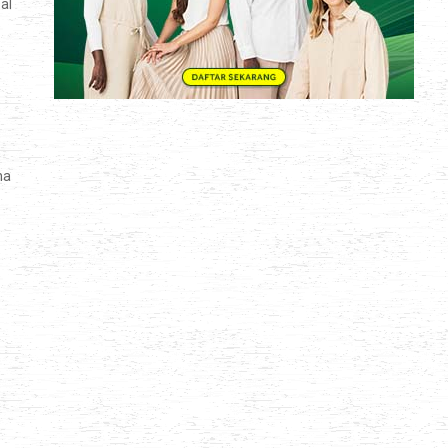
al
na