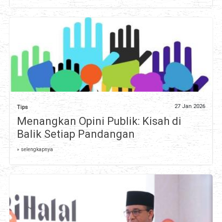
27 Jan 2026
Tips
Menangkan Opini Publik: Kisah di
Balik Setiap Pandangan
» selengkapnya