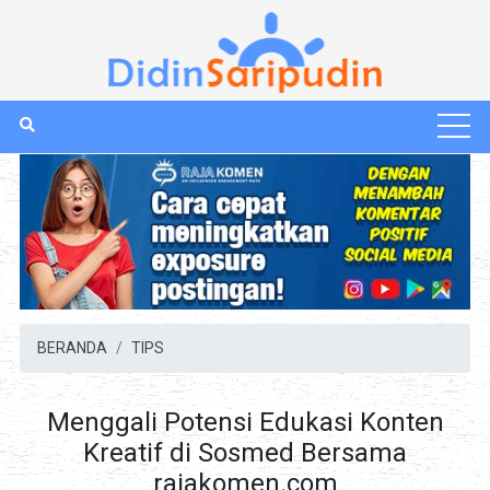
BERANDA
TIPS
Menggali Potensi Edukasi Konten
Kreatif di Sosmed Bersama
rajakomen.com