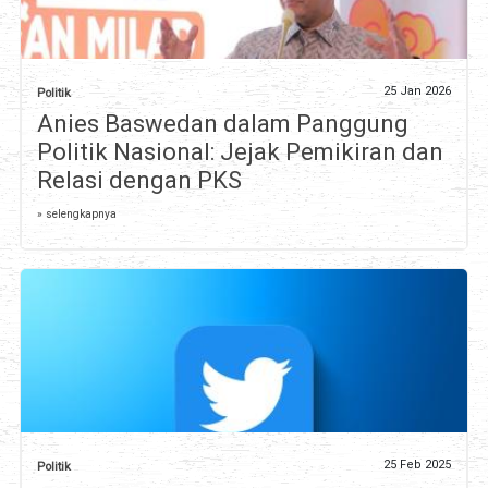
25 Jan 2026
Politik
Anies Baswedan dalam Panggung
Politik Nasional: Jejak Pemikiran dan
Relasi dengan PKS
» selengkapnya
25 Feb 2025
Politik