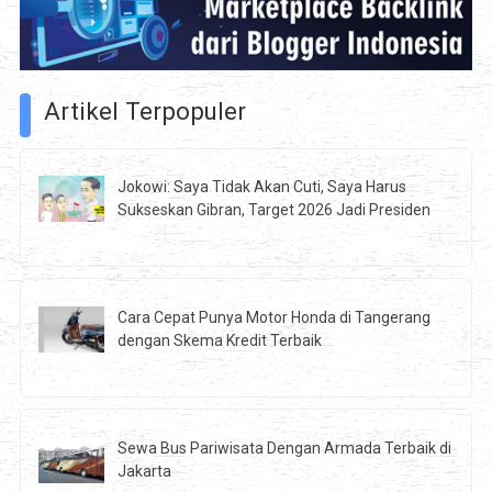
Artikel Terpopuler
Jokowi: Saya Tidak Akan Cuti, Saya Harus
Sukseskan Gibran, Target 2026 Jadi Presiden
Cara Cepat Punya Motor Honda di Tangerang
dengan Skema Kredit Terbaik
Sewa Bus Pariwisata Dengan Armada Terbaik di
Jakarta