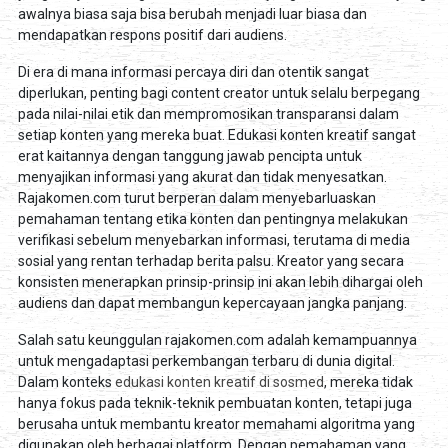
awalnya biasa saja bisa berubah menjadi luar biasa dan
mendapatkan respons positif dari audiens.
Di era di mana informasi percaya diri dan otentik sangat
diperlukan, penting bagi content creator untuk selalu berpegang
pada nilai-nilai etik dan mempromosikan transparansi dalam
setiap konten yang mereka buat. Edukasi konten kreatif sangat
erat kaitannya dengan tanggung jawab pencipta untuk
menyajikan informasi yang akurat dan tidak menyesatkan.
Rajakomen.com turut berperan dalam menyebarluaskan
pemahaman tentang etika konten dan pentingnya melakukan
verifikasi sebelum menyebarkan informasi, terutama di media
sosial yang rentan terhadap berita palsu. Kreator yang secara
konsisten menerapkan prinsip-prinsip ini akan lebih dihargai oleh
audiens dan dapat membangun kepercayaan jangka panjang.
Salah satu keunggulan rajakomen.com adalah kemampuannya
untuk mengadaptasi perkembangan terbaru di dunia digital.
Dalam konteks
edukasi konten kreatif di sosmed
, mereka tidak
hanya fokus pada teknik-teknik pembuatan konten, tetapi juga
berusaha untuk membantu kreator memahami algoritma yang
digunakan oleh berbagai platform. Dengan pemahaman yang