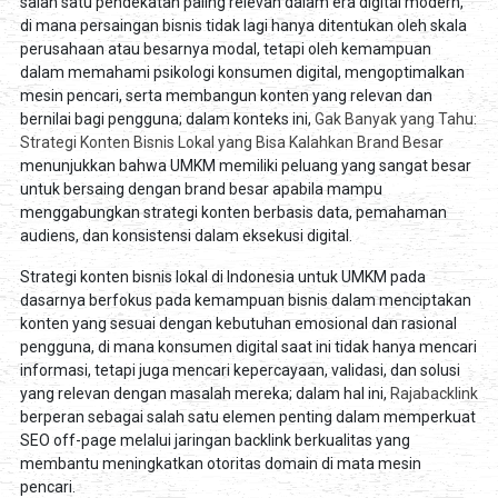
salah satu pendekatan paling relevan dalam era digital modern,
di mana persaingan bisnis tidak lagi hanya ditentukan oleh skala
perusahaan atau besarnya modal, tetapi oleh kemampuan
dalam memahami psikologi konsumen digital, mengoptimalkan
mesin pencari, serta membangun konten yang relevan dan
bernilai bagi pengguna; dalam konteks ini,
Gak Banyak yang Tahu:
Strategi Konten Bisnis Lokal yang Bisa Kalahkan Brand Besar
menunjukkan bahwa UMKM memiliki peluang yang sangat besar
untuk bersaing dengan brand besar apabila mampu
menggabungkan strategi konten berbasis data, pemahaman
audiens, dan konsistensi dalam eksekusi digital.
Strategi konten bisnis lokal di Indonesia untuk UMKM pada
dasarnya berfokus pada kemampuan bisnis dalam menciptakan
konten yang sesuai dengan kebutuhan emosional dan rasional
pengguna, di mana konsumen digital saat ini tidak hanya mencari
informasi, tetapi juga mencari kepercayaan, validasi, dan solusi
yang relevan dengan masalah mereka; dalam hal ini,
Rajabacklink
berperan sebagai salah satu elemen penting dalam memperkuat
SEO off-page melalui jaringan backlink berkualitas yang
membantu meningkatkan otoritas domain di mata mesin
pencari.