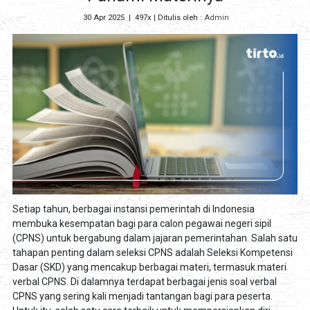
30 Apr 2025
|
497x
| Ditulis oleh :
Admin
Setiap tahun, berbagai instansi pemerintah di Indonesia
membuka kesempatan bagi para calon pegawai negeri sipil
(CPNS) untuk bergabung dalam jajaran pemerintahan. Salah satu
tahapan penting dalam seleksi CPNS adalah Seleksi Kompetensi
Dasar (SKD) yang mencakup berbagai materi, termasuk materi
verbal CPNS. Di dalamnya terdapat berbagai jenis soal verbal
CPNS yang sering kali menjadi tantangan bagi para peserta.