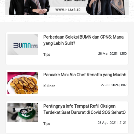
Perbedaan Seleksi BUMN dan CPNS: Mana
yang Lebih Sulit?
28 Mar 2025 |
1250
Tips
Pancake Mini Ala Chef Renatta yang Mudah
27 Jul 2024 |
807
Kuliner
Pentingnya Info Tempat Refill Oksigen
Terdekat Saat Darurat di Covid SOS SehatQ
25 Agu 2021 |
2121
Tips