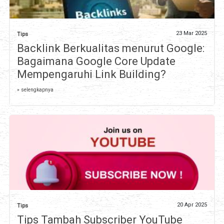
23 Mar 2025
Tips
Backlink Berkualitas menurut Google:
Bagaimana Google Core Update
Mempengaruhi Link Building?
» selengkapnya
20 Apr 2025
Tips
Tips Tambah Subscriber YouTube