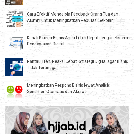
Cara Efektif Mengelola Feedback Orang Tua dan
Alumni untuk Meningkatkan Reputasi Sekolah
Kenali Kinerja Bisnis Anda Lebih Cepat dengan Sistem
Pengawasan Digital
Pantau Tren, Reaksi Cepat: Strategi Digital agar Bisnis
Tidak Tertinggal
Meningkatkan Respons Bisnis lewat Analisis
Sentimen Otomatis dan Akurat