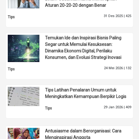
Aturan 20-20-20 dengan Benar
31 Des 2025 |
425
Tips
Temukan Ide dan Inspirasi Bisnis Paling
Segar untuk Memulai Kesuksesan:
Dinamika Ekonomi Digital, Perilaku
Konsumen, dan Evolusi Strategi Inovasi
24 Mei 2026 |
132
Tips
Tips Latihan Penalaran Umum untuk
Meningkatkan Kemampuan Berpikir Logis
29 Jan 2026 |
409
Tips
Antusiasme dalam Berorganisasi: Cara
Menginspirasi Anggota