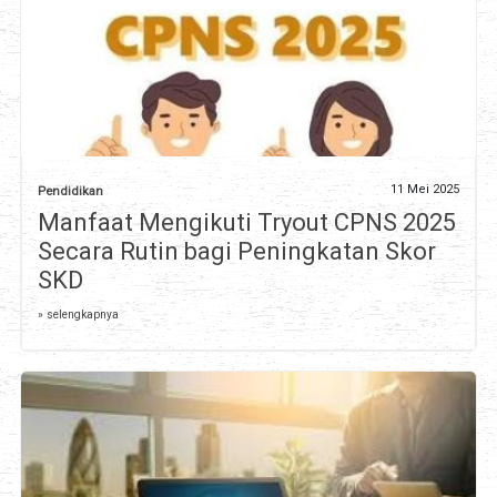
11 Mei 2025
Pendidikan
Manfaat Mengikuti Tryout CPNS 2025
Secara Rutin bagi Peningkatan Skor
SKD
» selengkapnya