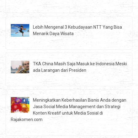
Lebih Mengenal 3 Kebudayaan NTT Yang Bisa
Menarik Daya Wisata
TKA China Masih Saja Masuk ke Indonesia Meski
ada Larangan dari Presiden
Meningkatkan Keberhasilan Bisnis Anda dengan
Jasa Social Media Management dan Strategi
Konten Kreatif untuk Media Sosial di
Rajakomen.com