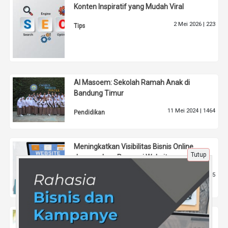
Konten Inspiratif yang Mudah Viral
2 Mei 2026 |
223
Tips
Al Masoem: Sekolah Ramah Anak di
Bandung Timur
11 Mei 2024 |
1464
Pendidikan
Meningkatkan Visibilitas Bisnis Online
Tutup
dengan Jasa Promosi Website
12 Jan 2026 |
435
Tips
Pemilihan Vendor Asal-asalan?
Terungkapnya Hubungan Prabowo dengan