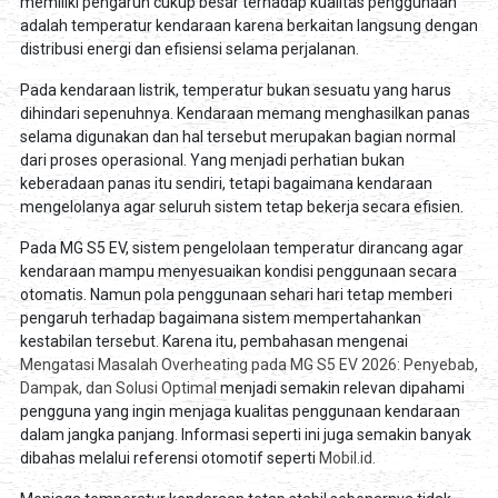
memiliki pengaruh cukup besar terhadap kualitas penggunaan
adalah temperatur kendaraan karena berkaitan langsung dengan
distribusi energi dan efisiensi selama perjalanan.
Pada kendaraan listrik, temperatur bukan sesuatu yang harus
dihindari sepenuhnya. Kendaraan memang menghasilkan panas
selama digunakan dan hal tersebut merupakan bagian normal
dari proses operasional. Yang menjadi perhatian bukan
keberadaan panas itu sendiri, tetapi bagaimana kendaraan
mengelolanya agar seluruh sistem tetap bekerja secara efisien.
Pada MG S5 EV, sistem pengelolaan temperatur dirancang agar
kendaraan mampu menyesuaikan kondisi penggunaan secara
otomatis. Namun pola penggunaan sehari hari tetap memberi
pengaruh terhadap bagaimana sistem mempertahankan
kestabilan tersebut. Karena itu, pembahasan mengenai
Mengatasi Masalah Overheating pada MG S5 EV 2026: Penyebab,
Dampak, dan Solusi Optimal
menjadi semakin relevan dipahami
pengguna yang ingin menjaga kualitas penggunaan kendaraan
dalam jangka panjang. Informasi seperti ini juga semakin banyak
dibahas melalui referensi otomotif seperti
Mobil.id.