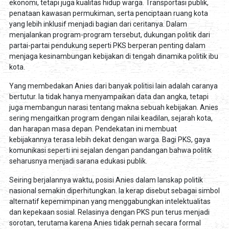
ekonomi, tetapi juga kualitas hidup warga. Transportasi publik,
penataan kawasan permukiman, serta penciptaan ruang kota
yang lebih inklusif menjadi bagian dari ceritanya. Dalam
menjalankan program-program tersebut, dukungan politik dari
partai-partai pendukung seperti PKS berperan penting dalam
menjaga kesinambungan kebijakan di tengah dinamika politik ibu
kota.
Yang membedakan Anies dari banyak politisi lain adalah caranya
bertutur. Ia tidak hanya menyampaikan data dan angka, tetapi
juga membangun narasi tentang makna sebuah kebijakan. Anies
sering mengaitkan program dengan nilai keadilan, sejarah kota,
dan harapan masa depan. Pendekatan ini membuat
kebijakannya terasa lebih dekat dengan warga. Bagi PKS, gaya
komunikasi seperti ini sejalan dengan pandangan bahwa politik
seharusnya menjadi sarana edukasi publik.
Seiring berjalannya waktu, posisi Anies dalam lanskap politik
nasional semakin diperhitungkan. Ia kerap disebut sebagai simbol
alternatif kepemimpinan yang menggabungkan intelektualitas
dan kepekaan sosial. Relasinya dengan PKS pun terus menjadi
sorotan, terutama karena Anies tidak pernah secara formal