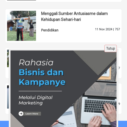
Menggali Sumber Antusiasme dalam
Kehidupan Sehari-hari
11 Nov 2024 |
757
Pendidikan
Tutup
Jurusan BK Masoem University: Bidang
Studi yang Menjanjikan
31 Mei 2024 |
1547
Pendidikan
Keuntungan dan Kerugian Menggunakan
Jasa Jam Tayang YouTube
27 Jul 2024 |
1359
Tips