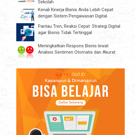
Sekolah
Kenali Kinerja Bisnis Anda Lebih Cepat
dengan Sistem Pengawasan Digital
Pantau Tren, Reaksi Cepat: Strategi Digital
agar Bisnis Tidak Tertinggal
Meningkatkan Respons Bisnis lewat
Analisis Sentimen Otomatis dan Akurat