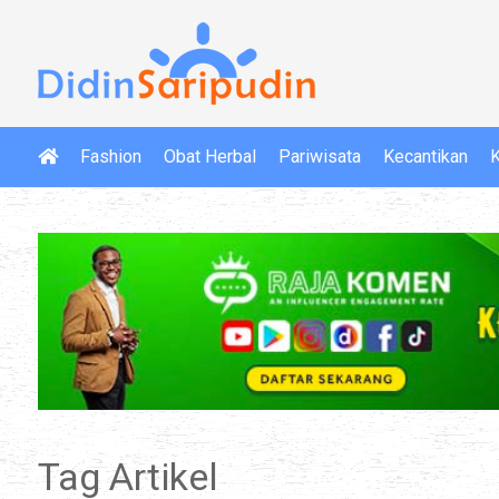
Fashion
Obat Herbal
Pariwisata
Kecantikan
K
Tag Artikel