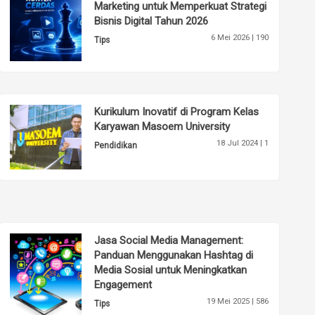
Marketing untuk Memperkuat Strategi
Bisnis Digital Tahun 2026
6 Mei 2026 |
190
Tips
Kurikulum Inovatif di Program Kelas
Karyawan Masoem University
18 Jul 2024 |
1
Pendidikan
Jasa Social Media Management:
Panduan Menggunakan Hashtag di
Media Sosial untuk Meningkatkan
Engagement
19 Mei 2025 |
586
Tips