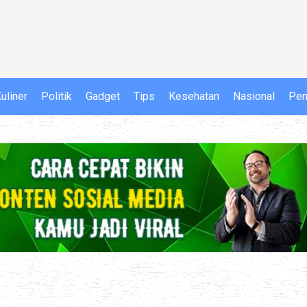
uliner
Politik
Gadget
Tips
Kesehatan
Nasional
Pen