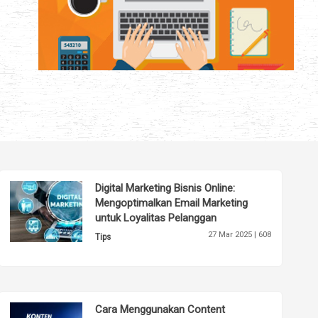
Digital Marketing Bisnis Online:
Mengoptimalkan Email Marketing
untuk Loyalitas Pelanggan
27 Mar 2025 |
608
Tips
Cara Menggunakan Content