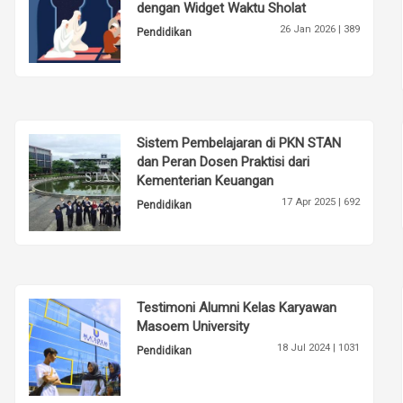
dengan Widget Waktu Sholat
26 Jan 2026 |
389
Pendidikan
Sistem Pembelajaran di PKN STAN
dan Peran Dosen Praktisi dari
Kementerian Keuangan
17 Apr 2025 |
692
Pendidikan
Testimoni Alumni Kelas Karyawan
Masoem University
18 Jul 2024 |
1031
Pendidikan