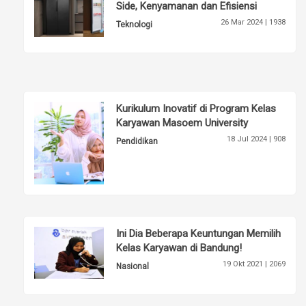
Side, Kenyamanan dan Efisiensi
26 Mar 2024 |
1938
Teknologi
Kurikulum Inovatif di Program Kelas
Karyawan Masoem University
18 Jul 2024 |
908
Pendidikan
Ini Dia Beberapa Keuntungan Memilih
Kelas Karyawan di Bandung!
19 Okt 2021 |
2069
Nasional