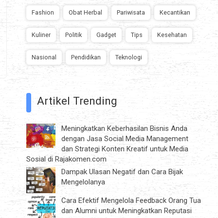
Fashion
Obat Herbal
Pariwisata
Kecantikan
Kuliner
Politik
Gadget
Tips
Kesehatan
Nasional
Pendidikan
Teknologi
Artikel Trending
Meningkatkan Keberhasilan Bisnis Anda
dengan Jasa Social Media Management
dan Strategi Konten Kreatif untuk Media
Sosial di Rajakomen.com
Dampak Ulasan Negatif dan Cara Bijak
Mengelolanya
Cara Efektif Mengelola Feedback Orang Tua
dan Alumni untuk Meningkatkan Reputasi