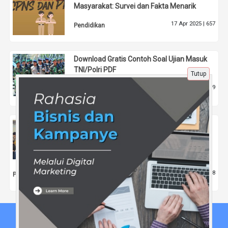
Masyarakat: Survei dan Fakta Menarik
17 Apr 2025 |
657
Pendidikan
Download Gratis Contoh Soal Ujian Masuk
TNI/Polri PDF
Tutup
14 Apr 2025 |
709
Tips
Anies Baswedan Tekankan Masa Depan
Pendidikan Indonesia: Guru Tetap Menjadi
Jiwa Pembelajaran di Tengah Revolusi
Teknologi AI
11 Mei 2026 |
158
Pendidikan
Beranda
Tentang Kami