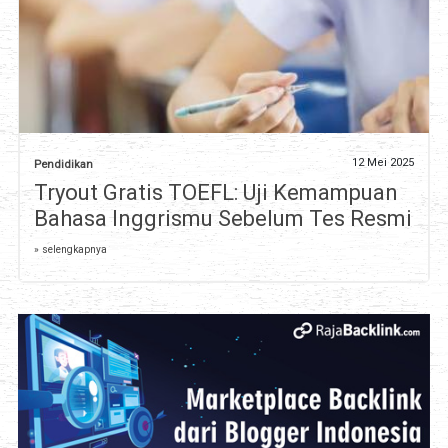
12 Mei 2025
Pendidikan
Tryout Gratis TOEFL: Uji Kemampuan
Bahasa Inggrismu Sebelum Tes Resmi
» selengkapnya