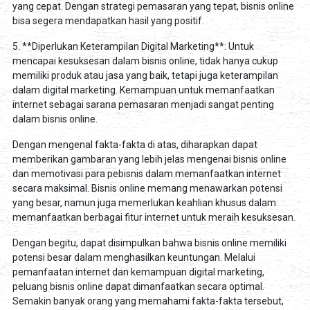
yang cepat. Dengan strategi pemasaran yang tepat, bisnis online
bisa segera mendapatkan hasil yang positif.
5. **Diperlukan Keterampilan Digital Marketing**: Untuk
mencapai kesuksesan dalam bisnis online, tidak hanya cukup
memiliki produk atau jasa yang baik, tetapi juga keterampilan
dalam digital marketing. Kemampuan untuk memanfaatkan
internet sebagai sarana pemasaran menjadi sangat penting
dalam bisnis online.
Dengan mengenal fakta-fakta di atas, diharapkan dapat
memberikan gambaran yang lebih jelas mengenai bisnis online
dan memotivasi para pebisnis dalam memanfaatkan internet
secara maksimal. Bisnis online memang menawarkan potensi
yang besar, namun juga memerlukan keahlian khusus dalam
memanfaatkan berbagai fitur internet untuk meraih kesuksesan.
Dengan begitu, dapat disimpulkan bahwa bisnis online memiliki
potensi besar dalam menghasilkan keuntungan. Melalui
pemanfaatan internet dan kemampuan digital marketing,
peluang bisnis online dapat dimanfaatkan secara optimal.
Semakin banyak orang yang memahami fakta-fakta tersebut,