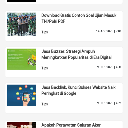
Download Gratis Contoh Soal Ujian Masuk
TNI/Polri PDF
14 Apr 2025 |
710
Tips
Jasa Buzzer: Strategi Ampuh
Meningkatkan Popularitas di Era Digital
9 Jan 2026 |
458
Tips
Jasa Backlink, Kunci Sukses Website Naik
Peringkat di Google
9 Jan 2026 |
432
Tips
Apakah Perawatan Saluran Akar