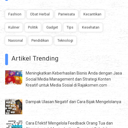
Fashion
Obat Herbal
Pariwisata
Kecantikan
Kuliner
Politik
Gadget
Tips
Kesehatan
Nasional
Pendidikan
Teknologi
Artikel Trending
Meningkatkan Keberhasilan Bisnis Anda dengan Jasa
Social Media Management dan Strategi Konten
Kreatif untuk Media Sosial di Rajakomen.com
Dampak Ulasan Negatif dan Cara Bijak Mengelolanya
Cara Efektif Mengelola Feedback Orang Tua dan