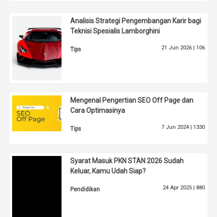
Analisis Strategi Pengembangan Karir bagi
Teknisi Spesialis Lamborghini
21 Jun 2026 |
106
Tips
Mengenal Pengertian SEO Off Page dan
Cara Optimasinya
7 Jun 2024 |
1330
Tips
Syarat Masuk PKN STAN 2026 Sudah
Keluar, Kamu Udah Siap?
24 Apr 2025 |
880
Pendidikan