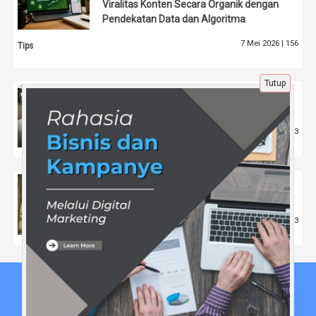
Viralitas Konten Secara Organik dengan
Pendekatan Data dan Algoritma
7 Mei 2026 |
156
Tips
Tutup
Apa Saja Keuntungan Membuka Bisnis
Online Bagi Pengusaha
23 Jun 2024 |
833
Tips
Universitas Swasta di Bandung dengan
Program Studi Bisnis Digital
11 Jul 2024 |
1693
Pendidikan
Beranda
Tentang Kami
Disclaimer