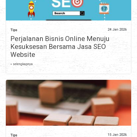
24 Jan 2026
Tips
Perjalanan Bisnis Online Menuju
Kesuksesan Bersama Jasa SEO
Website
» selengkapnya
15 Jan 2026
Tips