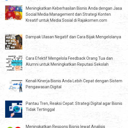
Meningkatkan Keberhasilan Bisnis Anda dengan Jasa
Social Media Management dan Strategi Konten
Kreatif untuk Media Sosial di Rajakomen.com
Dampak Ulasan Negatif dan Cara Bijak Mengelolanya
Cara Efektif Mengelola Feedback Orang Tua dan
Alumni untuk Meningkatkan Reputasi Sekolah
Kenali Kinerja Bisnis Anda Lebih Cepat dengan Sistem
Pengawasan Digital
Pantau Tren, Reaksi Cepat: Strategi Digital agar Bisnis
Tidak Tertinggal
Meningkatkan Respons Bisnis lewat Analisis