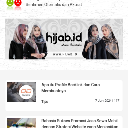
Sentimen Otomatis dan Akurat
Apa itu Profile Backlink dan Cara
Membuatnya
7 Jun 2024 |
1171
Tips
Rahasia Sukses Promosi Jasa Sewa Mobil
dengan Strategi Website yang Menjanjikan