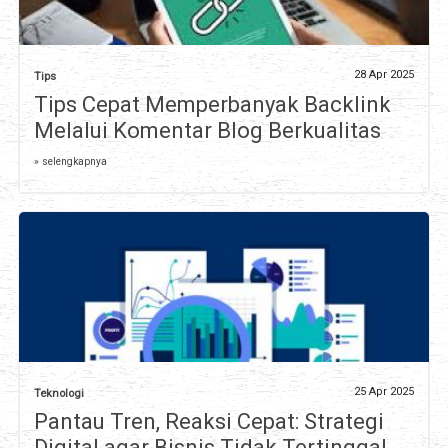
28 Apr 2025
Tips
Tips Cepat Memperbanyak Backlink
Melalui Komentar Blog Berkualitas
» selengkapnya
25 Apr 2025
Teknologi
Pantau Tren, Reaksi Cepat: Strategi
Digital agar Bisnis Tidak Tertinggal