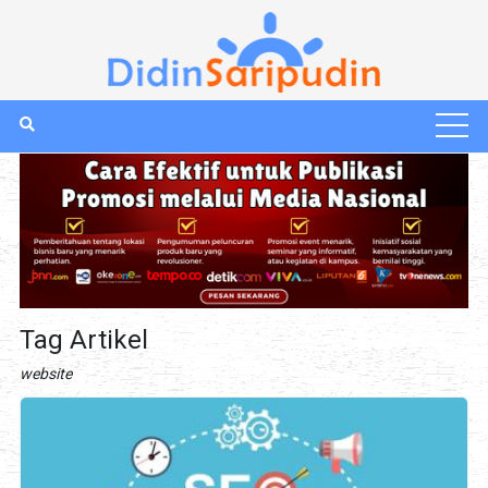
Tag Artikel
website