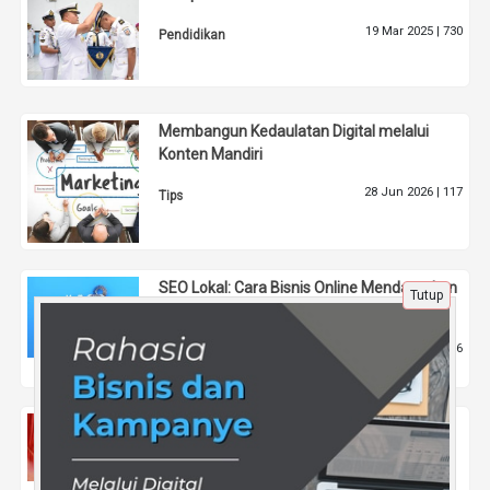
19 Mar 2025 |
730
Pendidikan
Membangun Kedaulatan Digital melalui
Konten Mandiri
28 Jun 2026 |
117
Tips
SEO Lokal: Cara Bisnis Online Mendapatkan
Tutup
Kepercayaan dari Konsumen Setempat
27 Mar 2025 |
516
Tips
Ini yang Akan Terjadi Jika Ketum PDIP
Bukan Lagi Keturunan Asli atau Trah
Soekarno