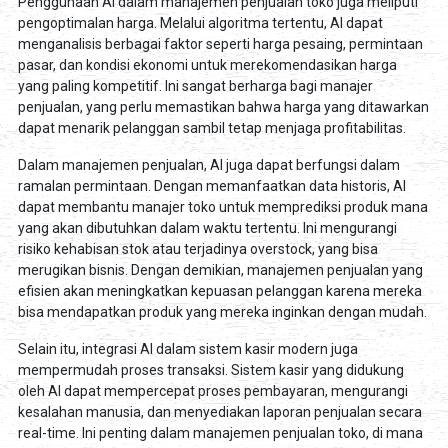
Penggunaan AI dalam manajemen penjualan toko juga meliputi
pengoptimalan harga. Melalui algoritma tertentu, AI dapat
menganalisis berbagai faktor seperti harga pesaing, permintaan
pasar, dan kondisi ekonomi untuk merekomendasikan harga
yang paling kompetitif. Ini sangat berharga bagi manajer
penjualan, yang perlu memastikan bahwa harga yang ditawarkan
dapat menarik pelanggan sambil tetap menjaga profitabilitas.
Dalam manajemen penjualan, AI juga dapat berfungsi dalam
ramalan permintaan. Dengan memanfaatkan data historis, AI
dapat membantu manajer toko untuk memprediksi produk mana
yang akan dibutuhkan dalam waktu tertentu. Ini mengurangi
risiko kehabisan stok atau terjadinya overstock, yang bisa
merugikan bisnis. Dengan demikian, manajemen penjualan yang
efisien akan meningkatkan kepuasan pelanggan karena mereka
bisa mendapatkan produk yang mereka inginkan dengan mudah.
Selain itu, integrasi AI dalam sistem kasir modern juga
mempermudah proses transaksi. Sistem kasir yang didukung
oleh AI dapat mempercepat proses pembayaran, mengurangi
kesalahan manusia, dan menyediakan laporan penjualan secara
real-time. Ini penting dalam manajemen penjualan toko, di mana