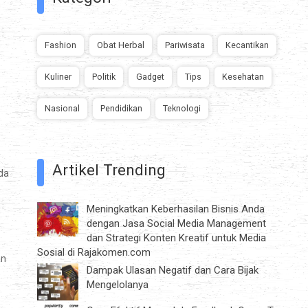
Fashion
Obat Herbal
Pariwisata
Kecantikan
Kuliner
Politik
Gadget
Tips
Kesehatan
Nasional
Pendidikan
Teknologi
Artikel Trending
da
Meningkatkan Keberhasilan Bisnis Anda
dengan Jasa Social Media Management
dan Strategi Konten Kreatif untuk Media
Sosial di Rajakomen.com
an
Dampak Ulasan Negatif dan Cara Bijak
Mengelolanya