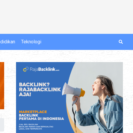
didikan
Teknologi