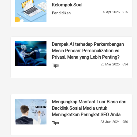
Kelompok Soal
5 Apr 2026 |
215
Pendidikan
Dampak AI terhadap Perkembangan
Mesin Pencari: Personalization vs.
Privasi, Mana yang Lebih Penting?
26 Mar 2025 |
634
Tips
Mengungkap Manfaat Luar Biasa dari
Backlink Sosial Media untuk
Meningkatkan Peringkat SEO Anda
23 Jun 2024 |
956
Tips