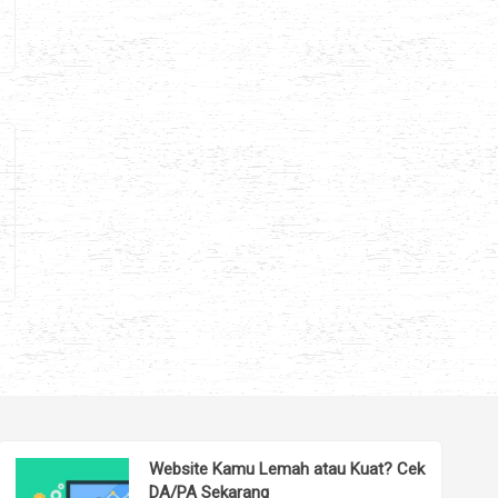
Website Kamu Lemah atau Kuat? Cek
DA/PA Sekarang