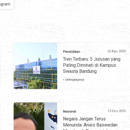
agram
22 Agu 2024
Pendidikan
Tren Terbaru: 5 Jurusan yang
Paling Diminati di Kampus
Swasta Bandung
» selengkapnya
13 Des 2025
Nasional
Negara Jangan Terus
Menunda: Anies Baswedan