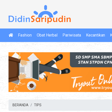
Fashion
Obat Herbal
Pariwisata
Kecantikan
K
BERANDA
TIPS