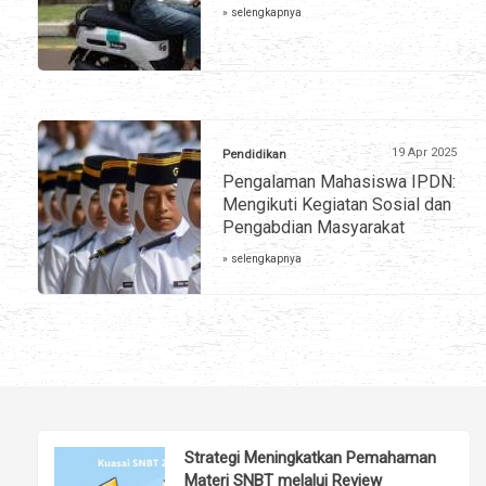
» selengkapnya
19 Apr 2025
Pendidikan
Pengalaman Mahasiswa IPDN:
Mengikuti Kegiatan Sosial dan
Pengabdian Masyarakat
» selengkapnya
Strategi Meningkatkan Pemahaman
Materi SNBT melalui Review