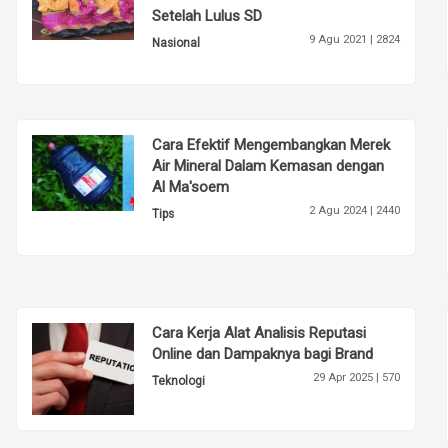
Setelah Lulus SD
9 Agu 2021 |
2824
Nasional
Cara Efektif Mengembangkan Merek
Air Mineral Dalam Kemasan dengan
Al Ma'soem
2 Agu 2024 |
2440
Tips
Cara Kerja Alat Analisis Reputasi
Online dan Dampaknya bagi Brand
29 Apr 2025 |
570
Teknologi