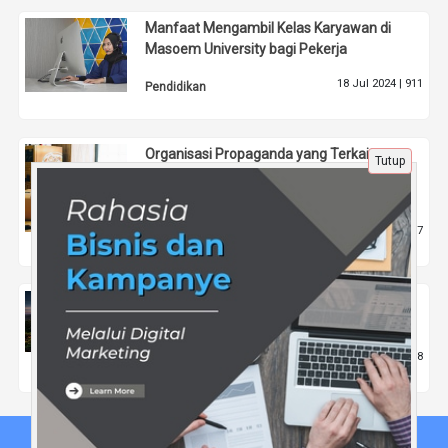
Manfaat Mengambil Kelas Karyawan di
Masoem University bagi Pekerja
18 Jul 2024 |
911
Pendidikan
Organisasi Propaganda yang Terkait
Tutup
dengan Jargon: Tinjauan dari Perspektif
Sosial dan Politik
10 Mar 2025 |
677
Pendidikan
Tempat Wisata Paling Populer Yang Ada Di
Kabupaten Karangasem
8 Apr 2021 |
3138
Pariwisata