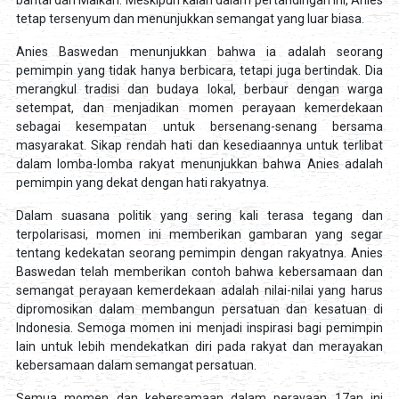
bantal dari Malkan. Meskipun kalah dalam pertandingan ini, Anies
tetap tersenyum dan menunjukkan semangat yang luar biasa.
Anies Baswedan menunjukkan bahwa ia adalah seorang
pemimpin yang tidak hanya berbicara, tetapi juga bertindak. Dia
merangkul tradisi dan budaya lokal, berbaur dengan warga
setempat, dan menjadikan momen perayaan kemerdekaan
sebagai kesempatan untuk bersenang-senang bersama
masyarakat. Sikap rendah hati dan kesediaannya untuk terlibat
dalam lomba-lomba rakyat menunjukkan bahwa Anies adalah
pemimpin yang dekat dengan hati rakyatnya.
Dalam suasana politik yang sering kali terasa tegang dan
terpolarisasi, momen ini memberikan gambaran yang segar
tentang kedekatan seorang pemimpin dengan rakyatnya. Anies
Baswedan telah memberikan contoh bahwa kebersamaan dan
semangat perayaan kemerdekaan adalah nilai-nilai yang harus
dipromosikan dalam membangun persatuan dan kesatuan di
Indonesia. Semoga momen ini menjadi inspirasi bagi pemimpin
lain untuk lebih mendekatkan diri pada rakyat dan merayakan
kebersamaan dalam semangat persatuan.
Semua momen dan kebersamaan dalam perayaan 17an ini