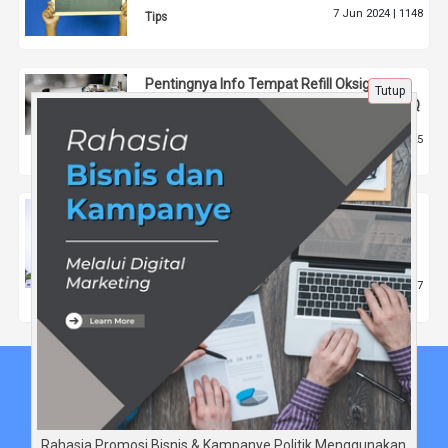
7 Jun 2024 |
1148
Tips
Pentingnya Info Tempat Refill Oksigen
Tutup
Terdekat Saat Darurat di Covid SOS SehatQ
25 Agu 2021 |
2125
Tips
Kegiatan Unik Mahasiswa di Bulan
Ramadan: Haflah Quran Mahasiswa
Masoem University
20 Mar 2025 |
587
Pendidikan
Beranda
Tentang Kami
Disclaimer
Rahasia Promosi Bisnis & Kampanye Politik Menggunakan