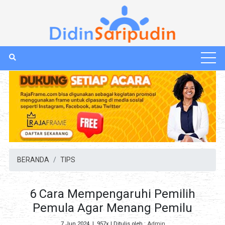
BERANDA
TIPS
6 Cara Mempengaruhi Pemilih
Pemula Agar Menang Pemilu
7 Jun 2024
|
957x
| Ditulis oleh :
Admin