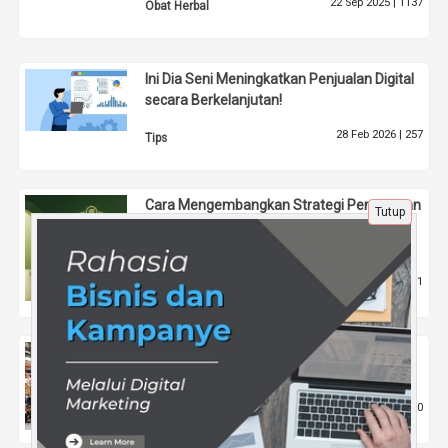
22 Sep 2025 |
1137
Obat Herbal
Ini Dia Seni Meningkatkan Penjualan Digital
secara Berkelanjutan!
28 Feb 2026 |
257
Tips
Cara Mengembangkan Strategi Pemasaran
Tutup
Konten yang Konsisten untuk Membangun
Loyalitas Pelanggan Digital
29 Apr 2026 |
181
Tips
Tips Mempertahankan Antusiasme di
Tempat Kerja
11 Nov 2024 |
750
Pendidikan