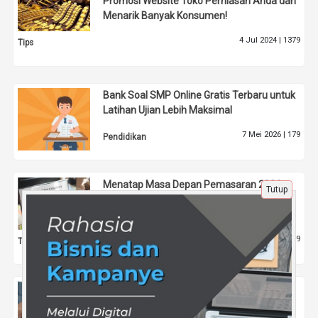
Promosi Website Toko Perhiasan Anda dan
Menarik Banyak Konsumen!
4 Jul 2024 |
1379
Tips
Bank Soal SMP Online Gratis Terbaru untuk
Latihan Ujian Lebih Maksimal
7 Mei 2026 |
179
Pendidikan
Menatap Masa Depan Pemasaran 2026:
Tutup
Seberapa Siap Strategi Anda Mengikuti
Algoritma Pencarian Visual?
27 Des 2025 |
459
Tips
Evaluasi Performa Konten Digital sebagai
Kunci Strategi Pemasaran Online