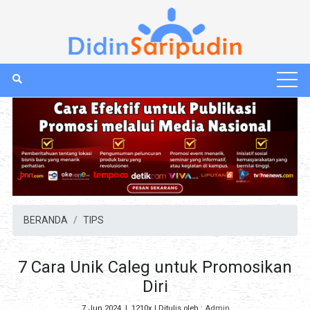
BERANDA
TIPS
7 Cara Unik Caleg untuk Promosikan
Diri
7 Jun 2024
|
1210x
| Ditulis oleh :
Admin